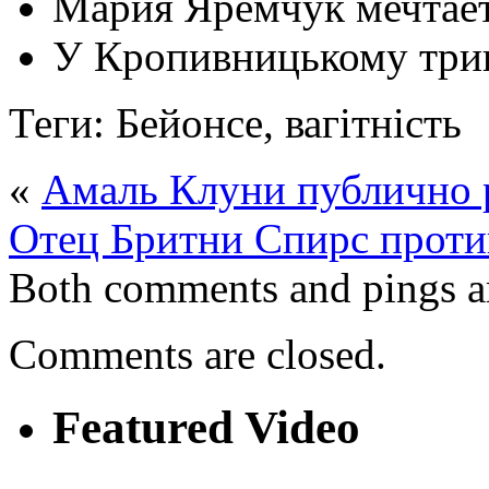
Мария Яремчук мечтает
У Кропивницькому трив
Теги: Бейонсе, вагітність
«
Амаль Клуни публично р
Отец Бритни Спирс против
Both comments and pings ar
Comments are closed.
Featured Video