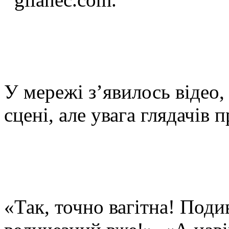
У мережі з’явилось відео,
сцені, але увага глядачів 
«Так, точно вагітна! Подив