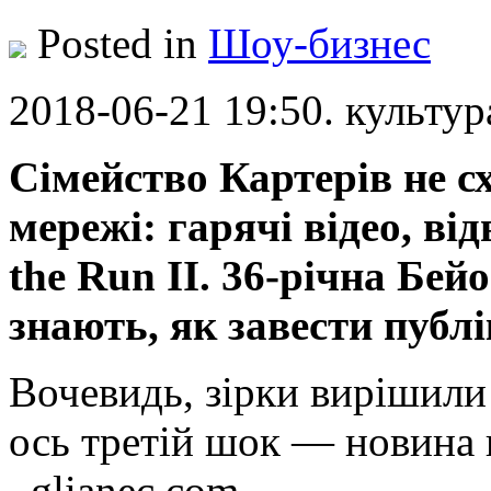
Posted in
Шоу-бизнес
2018-06-21 19:50. культур
Сімейство Картерів не с
мережі: гарячі відео, ві
the Run II. 36-річна Бей
знають, як завести публі
Вочевидь, зірки вирішили к
ось третій шок — новина п
glianec.com.