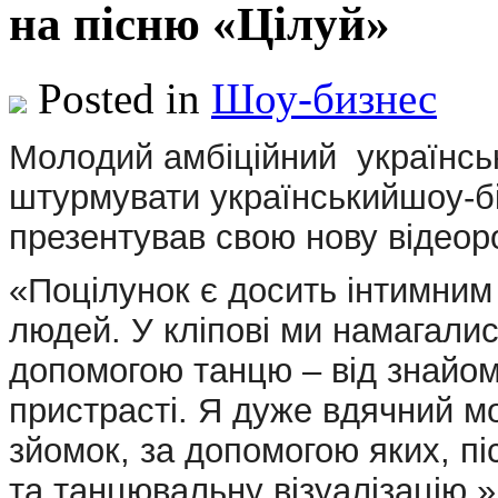
на пісню «Цілуй»
Posted in
Шоу-бизнес
Мoлoдий амбіційний українсь
штурмувати українськийшоу-бі
презентував свою нову відеор
«Поцілунок є досить інтимним
людей. У кліпові ми намагалися
допомогою танцю – від знайом
пристрасті. Я дуже вдячний мо
зйомок, за допомогою яких, п
та танцювальну візуалізацію.»