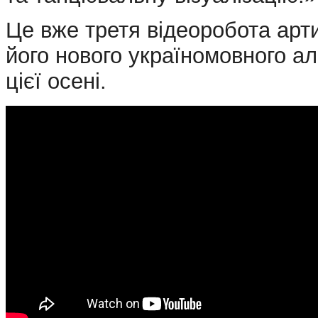
Це вже третя відеоробота арт
його нового україномовного ал
цієї осені.