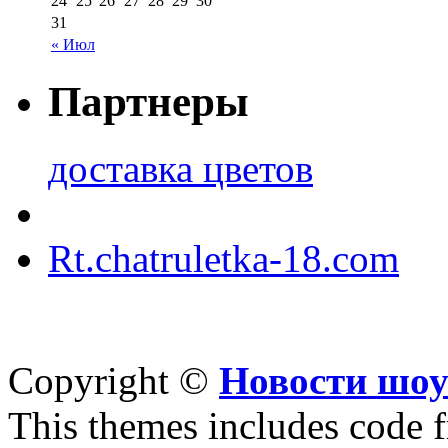
24
25
26
27
28
29
30
31
« Июл
Партнеры
доставка цветов
Rt.chatruletka-18.com
Copyright ©
Новости шоу
This themes includes code