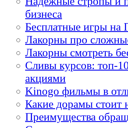
Надежные стропы и 
бизнеса
Бесплатные игры на 
Лакорны про сложны
Лакорны смотреть бе
Сливы курсов: топ-1
акциями
Kinogo фильмы в отл
Какие дорамы стоит н
Преимущества обращ