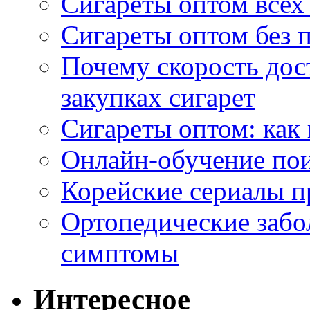
Сигареты оптом всех
Сигареты оптом без 
Почему скорость дос
закупках сигарет
Сигареты оптом: как
Онлайн-обучение по
Корейские сериалы п
Ортопедические забо
симптомы
Интересное