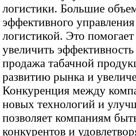
логистики. Большие объе
эффективного управления
логистикой. Это помогает
увеличить эффективность 
продажа табачной продук
развитию рынка и увелич
Конкуренция между компа
новых технологий и улучш
позволяет компаниям быть
конкурентов и удовлетвор