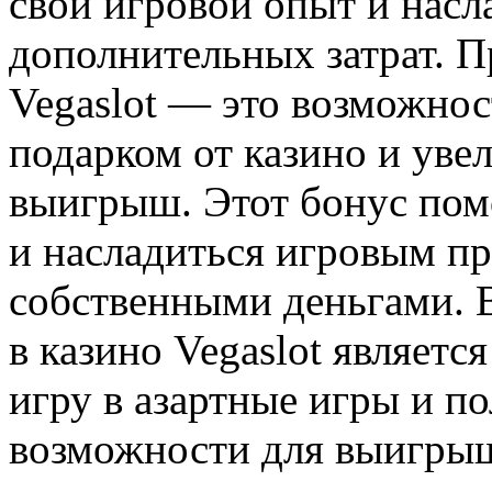
свой игровой опыт и насла
дополнительных затрат. П
Vegaslot — это возможнос
подарком от казино и уве
выигрыш. Этот бонус пом
и насладиться игровым пр
собственными деньгами. В
в казино Vegaslot являет
игру в азартные игры и п
возможности для выигрыш