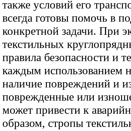
также условий его транс
всегда готовы помочь в п
конкретной задачи. При э
текстильных круглопрядн
правила безопасности и т
каждым использованием н
наличие повреждений и из
поврежденные или изноше
может привести к аварийн
образом, стропы текстил