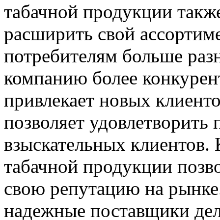
табачной продукции такж
расширить свой ассортим
потребителям больше разн
компанию более конкурен
привлекает новых клиент
позволяет удовлетворить
взыскательных клиентов. 
табачной продукции позв
свою репутацию на рынке
надежные поставщики де