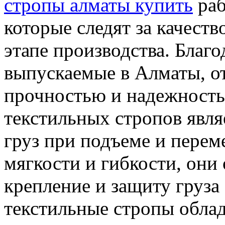
стропы алматы купить
раб
которые следят за качест
этапе производства. Благо
выпускаемые в Алматы, о
прочностью и надежност
текстильных стропов явля
груз при подъеме и перем
мягкости и гибкости, они
крепление и защиту груза
текстильные стропы обла