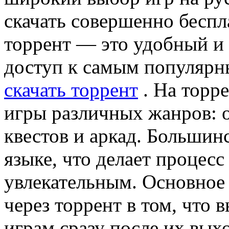
скачать совершенно беспл
торрент — это удобный и
доступ к самым популярн
скачать торрент
. На торр
игры различных жанров: о
квестов и аркад. Большин
языке, что делает процесс
увлекательным. Основное
через торрент в том, что 
играм сразу после их вых