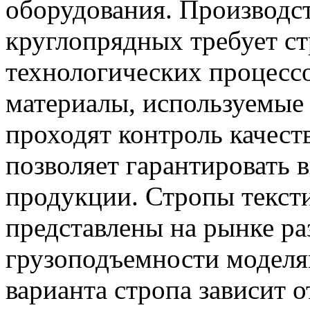
оборудования. Производс
круглопрядных требует с
технологических процессо
материалы, используемые 
проходят контроль качест
позволяет гарантировать 
продукции. Стропы текст
представлены на рынке р
грузоподъемности моделя
варианта стропа зависит от