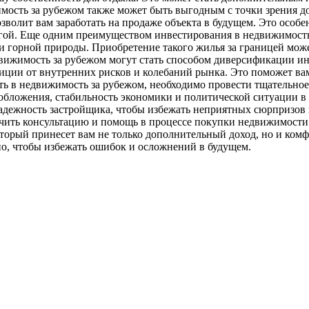
мость за рубежом также может быть выгодным с точки зрения д
зволит вам заработать на продаже объекта в будущем. Это особ
огой. Еще одним преимуществом инвестирования в недвижимость
и горной природы. Приобретение такого жилья за границей мож
вижимость за рубежом могут стать способом диверсификации ин
иции от внутренних рисков и колебаний рынка. Это поможет ва
ть в недвижимость за рубежом, необходимо провести тщательное
бложения, стабильность экономики и политической ситуации в 
надежность застройщика, чтобы избежать неприятных сюрпризов
учить консультацию и помощь в процессе покупки недвижимости
рый принесет вам не только дополнительный доход, но и комфо
но, чтобы избежать ошибок и осложнений в будущем.