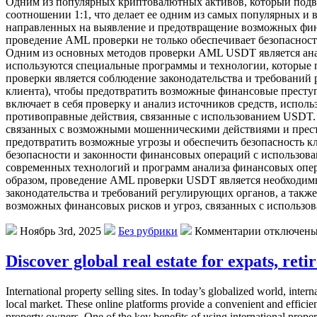
Одним из популярных криптовалютных активов, который подве
соотношении 1:1, что делает ее одним из самых популярных и
направленных на выявление и предотвращение возможных фин
проведение AML проверки не только обеспечивает безопасност
Одним из основных методов проверки AML USDT является ана
используются специальные программы и технологии, которые
проверки является соблюдение законодательства и требовани
клиента), чтобы предотвратить возможные финансовые престу
включает в себя проверку и анализ источников средств, испо
противоправные действия, связанные с использованием USDT.
связанных с возможными мошенническими действиями и прест
предотвратить возможные угрозы и обеспечить безопасность 
безопасности и законности финансовых операций с использов
современных технологий и программ анализа финансовых опе
образом, проведение AML проверки USDT является необходи
законодательства и требований регулирующих органов, а такж
возможных финансовых рисков и угроз, связанных с использо
Ноябрь 3rd, 2025
Без рубрики
Комментарии отключен
Discover global real estate for expats, reti
International property selling sites. In today’s globalized world, inter
local market. These online platforms provide a convenient and efficien
property owners. One of the key benefits of using international propert