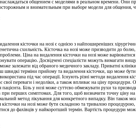
 наслаждаться общением с моделями в реальном времени. Они п
осторожным и внимательным при выборе модели для общения, ч
ы
далення кісточки на нозі є однією з найпоширеніших хірургічн
 генетична схильність. Кісточка на нозі може призводити до болю
проблеми. Ціна на видалення кісточки на нозі може варіюватися в
конувати операцію. Досвідчені спеціалісти можуть вимагати вищу 
і може залежати від обраного медичного закладу. Приватні клінік
льш швидкі терміни прийому та видалення кісточки, що може бут
використана під час операції. Існують різні методи видалення кіст
 свої переваги і недоліки, а також впливає на ціну процедури. 
пацієнта. Біль у нозі може суттєво обмежувати рухи та призводи
ців при перших симптомах. Для того, щоб визначити точну ціну на
мальний метод лікування для конкретного випадку. Він також мо
я кісточки на нозі може бути складною та тривалою процедурою,
тися до фахівців у найкоротший термін. Вартість процедури мож
ы