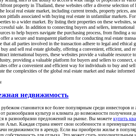
front property in Thailand, these websites offer a diverse selection of 
he local real estate market, including current trends, property prices, 
tfalls associated with buying real estate in unfamiliar markets. For sel
rties to a wider market. By listing their properties on these websites, s
ssful sale. In addition to connecting buyers and sellers, international pro
ources to help buyers navigate the purchasing process, from finding a sui
 offer a secure and transparent platform for conducting real estate trans
e that all parties involved in the transaction adhere to legal and ethical
 buy and sell real estate globally, offering a convenient, efficient, and
ttract international buyers, these websites provide a valuable resource t
ndustry, providing a valuable platform for buyers and sellers to connect, 
ites offer a convenient and efficient way for individuals to buy and sell
vigate the complexities of the global real estate market and make inform
ы
ежная недвижимость
 рубежом становится все более популярным среди инвесторов 
от разнообразия культур и климата до возможности получения д
ся в разнообразии предложений на рынке. Вы можете
купить кв
 Альп. Каждая страна имеет свои особенности и преимущества
ачи недвижимости в аренду. Если вы приобрели жилье в популярн
ашу собственность для отдыха. Это может стать дополнительны