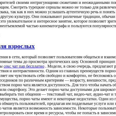
 зрителей своими интригующими сюжетами и неожиданными повор
щим. Смотреть турецкие сериалы можно не только для развлечен
зыка, так как в них можно услышать аутентичную речь и понять
 другую культуру. Они показывают различные традиции, обычаи и
это увлекательное и интересное занятие, которое позволяет зр
 неотъемлемой частью кинематографа и пользуются популярность
ы
для взрослых
ия в сети, который позволяет пользователям общаться и взаимо
имные темы до просмотра эротических шоу. Основной принцип ра
ты
секс чат пар бесплатно
. Модели, в свою очередь, предлагают 
ствия и интерактивности. Одним из главных преимуществ порно 
ляет им чувствовать себя свободно и комфортно, не беспокоясь 
еседников по различным критериям — возрасту, внешности, пред
вом порно чата является доступность. Для того чтобы начать о
или смартфону. Это делает порно чаты доступными для широкого
ыбирать тип общения — текстовый чат, видео-чат, аудио-чат и 
мущества, порно чаты имеют и некоторые недостатки. Один из 
 обмануть пользователей, предлагая им поддельные услуги ил
 чатов является возможность зависимости. Некоторые пользоват
нтролировать свое время и ресурсы, чтобы не попасть в зависим