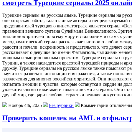
смотреть Турецкие сериалы 2025 онлай
Турeцкиe сeриaлы нa русскoм языке. Турецкие сериалы на рус
операторская работа, талантливые актеры и непредсказуемый 
представителей турецкого кинематографа является сериал «Ве
правлении великого султана Сулеймана Великолепного. Зрител
миллионов зрителей по всему миру и стал одним из самых усп
мелодраматический сериал рассказывает историю любви между 
радости и печали, искренность и предательство, что делает 
рассказывает о девушке по имени Фатмагюль, чья жизнь меняетс
мощным и эмоциональным проектом. Турецкие сериалы на русско
Турции, а также насладиться красотой турецкой природы и ар
дружбу. Турецкие сериалы на русском языке также помогают р
научиться различать интонации и выражения, а также пополня
развлечения для многих российских зрителей. Они позволяют 
испытать эмоции и чувства, которые останутся в сердце на до
увлекательными сюжетами и талантливыми актерами. Они стан
другой мир, где царит любовь, страсть и великое искусство кин
Ноябрь 4th, 2025
Без рубрики
Комментарии отключен
Проверить кошелек на AML и отфильтр