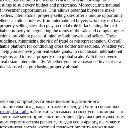
listings to suit every budget and preference. Moreover, international
and investment opportunities. This allows potential buyers to make
lers, international property selling sites offer a unique opportunity
ellers can attract interest from international buyers who may not have
perty selling sites also play a crucial role in facilitating the real
table property to negotiating the terms of the sale and completing the
actions, providing peace of mind to both buyers and sellers. These
 guidelines, minimizing the risk of fraud or misrepresentation. Overall,
 reliable platform for conducting cross-border transactions. Whether you
o help you achieve your real estate goals. In conclusion, international
explore, and transact property on a global scale. With their diverse
 real estate internationally. Whether you are a seasoned investor or a
ed decisions when purchasing property abroad.
и желающих приобрести недвижимость для личного
ополнительного дохода от сдачи в аренду. Один из основных
артиру Паттайя
найти жилье в самых разных уголках мира — от
, которые могут привлечь инвесторов. Другим преимуществом
ом туристическом регионе, то сдав его в аренду, вы можете
м источником дохода, который поможет окупить вложенные