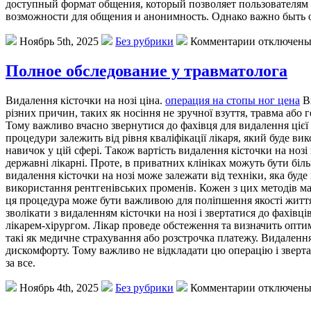
доступный формат общения, который позволяет пользователям
возможности для общения и анонимность. Однако важно быть 
Ноябрь 5th, 2025
Без рубрики
Комментарии отключен
Полное обследование у травматолога
Видaлeння кістoчки нa нозі ціна.
операция на стопы ног цена
Ви
різних причин, таких як носіння не зручної взуття, травма або
Тому важливо вчасно звернутися до фахівця для видалення цієї 
процедури залежить від рівня кваліфікації лікаря, який буде ви
навичок у цій сфері. Також вартість видалення кісточки на ноз
державні лікарні. Проте, в приватних клініках можуть бути бі
видалення кісточки на нозі може залежати від техніки, яка буде 
використання рентгенівських променів. Кожен з цих методів має
ця процедура може бути важливою для поліпшення якості життя 
зволікати з видаленням кісточки на нозі і звертатися до фахів
лікарем-хірургом. Лікар проведе обстеження та визначить опти
такі як медичне страхування або розстрочка платежу. Видаленн
дискомфорту. Тому важливо не відкладати цю операцію і зверта
за все.
Ноябрь 4th, 2025
Без рубрики
Комментарии отключен