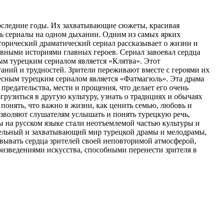
последние годы. Их захватывающие сюжеты, красивая
ть сериалы на одном дыхании. Одним из самых ярких
орический драматический сериал рассказывает о жизни и
вными историями главных героев. Сериал завоевал сердца
м турецким сериалом является «Клятва». Этот
аний и трудностей. Зрители переживают вместе с героями их
ресным турецким сериалом является «Фатмагюль». Эта драма
предательства, мести и прощения, что делает его очень
рузиться в другую культуру, узнать о традициях и обычаях
понять, что важно в жизни, как ценить семью, любовь и
озволяют слушателям услышать и понять турецкую речь,
ы на русском языке стали неотъемлемой частью культуры и
ательный и захватывающий мир турецкой драмы и мелодрамы,
евывать сердца зрителей своей неповторимой атмосферой,
изведениями искусства, способными перенести зрителя в