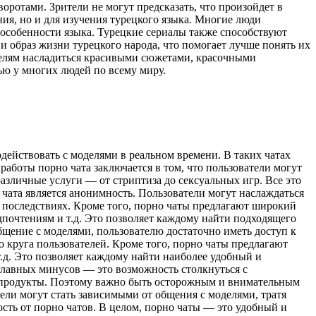
отами. Зрители не могут предсказать, что произойдет в
ия, но и для изучения турецкого языка. Многие люди
 особенности языка. Турецкие сериалы также способствуют
 образ жизни турецкого народа, что помогает лучше понять их
ителям насладиться красивыми сюжетами, красочными
ю у многих людей по всему миру.
действовать с моделями в реальном времени. В таких чатах
боты порно чата заключается в том, что пользователи могут
различные услуги — от стриптиза до сексуальных игр. Все это
чата является анонимность. Пользователи могут наслаждаться
о последствиях. Кроме того, порно чаты предлагают широкий
почтениям и т.д. Это позволяет каждому найти подходящего
бщение с моделями, пользователю достаточно иметь доступ к
 круга пользователей. Кроме того, порно чаты предлагают
т.д. Это позволяет каждому найти наиболее удобный и
главных минусов — это возможность столкнуться с
и продукты. Поэтому важно быть осторожным и внимательным
ели могут стать зависимыми от общения с моделями, тратя
ость от порно чатов. В целом, порно чаты — это удобный и