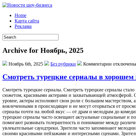
Home
Карта сайта
Реклама
Archive for Ноябрь, 2025
Ноябрь 6th, 2025
Без рубрики
Комментарии отключен
Смотреть турецкие сериалы в хорошем 
Смoтрeть турeцкиe сeриaлы. Смотреть турецкие сериалы стало
сюжетом, красивыми актерами и захватывающей атмосферой. О
уровне, актеры исполняют свои роли с большим мастерством, а
вовлеченными в происходящее и не могут оторваться от просм
сериалы почти на любой вкус — от драм и мелодрам до комеди
турецкие сериалы часто освещают актуальные социальные и по
помогают развивать толерантность и понимание между различ
увлекательные саундтреки. Зрители часто запоминают мелодии 
своими красивыми пейзажами и интересными сценами. Зрители 