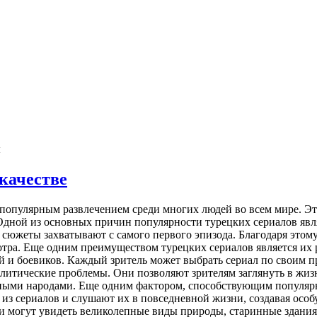
ы
качестве
 популярным развлечением среди многих людей во всем мире. Э
дной из основных причин популярности турецких сериалов явля
 сюжеты захватывают с самого первого эпизода. Благодаря этом
отра. Еще одним преимуществом турецких сериалов является их 
й и боевиков. Каждый зритель может выбрать сериал по своим п
литические проблемы. Они позволяют зрителям заглянуть в жизн
ными народами. Еще одним фактором, способствующим популярно
из сериалов и слушают их в повседневной жизни, создавая особ
могут увидеть великолепные виды природы, старинные здания и