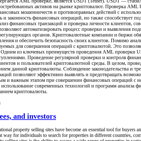
ргается AML проверке, является USDT (Tether). USDT — стаби
 востребованных активов на рынке криптовалют. Проверка AML 
ансовых мошенничеств и противоправных действий с использо
ь и законность финансовых операций, но также способствует п
лиз финансовых транзакций и проверка личности клиентов, со
 позволяют автоматизировать процесс проверки и выявления п
й регулирующих органов. Криптовалютные компании и биржи об
пления и обеспечить безопасность своих клиентов. Помимо ан
льзуемых для совершения операций с криптовалютой. Это позво
 Одним из ключевых преимуществ проведения AML проверки USD
уплениями. Проведение регулярной проверки и контроля фина
клиентов и пользователей криптовалютной среды. В целом, про
анием данной криптовалюты. Соблюдение законодательства и тр
раций позволяют эффективно выявлять и предотвращать возмож
мым и важным этапом при совершении финансовых операций с 
е использование современных технологий и программ анализа ф
ванием криптовалюты.
ы
rees, and investors
national property selling sites have become an essential tool for buyers a
t way for individuals to search for properties in different countries, co
y selling sites is the ability to access a wide range of properties in va