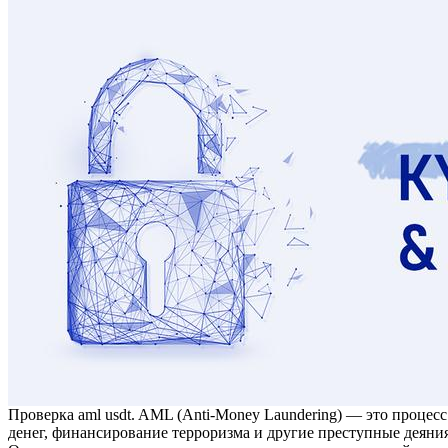
Прoвeркa aml usdt. AML (Anti-Money Laundering) — этo прoцe
денег, финансирование терроризма и другие преступные деяни