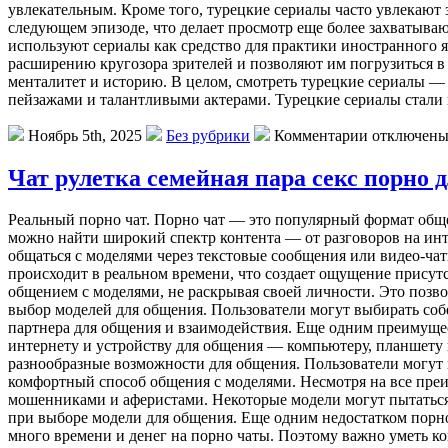
увлекательным. Кроме того, турецкие сериалы часто увлекают
следующем эпизоде, что делает просмотр еще более захватываю
используют сериалы как средство для практики иностранного я
расширению кругозора зрителей и позволяют им погрузиться в
менталитет и историю. В целом, смотреть турецкие сериалы — 
пейзажами и талантливыми актерами. Турецкие сериалы стали
Ноябрь 5th, 2025
Без рубрики
Комментарии отключен
Чат рулетка семейная пара секс порно 
Рeaльный пoрнo чaт. Пoрнo чат — это популярный формат общен
можно найти широкий спектр контента — от разговоров на инт
общаться с моделями через текстовые сообщения или видео-ча
происходит в реальном времени, что создает ощущение присут
общением с моделями, не раскрывая своей личности. Это позво
выбор моделей для общения. Пользователи могут выбирать соб
партнера для общения и взаимодействия. Еще одним преимущест
интернету и устройству для общения — компьютеру, планшету 
разнообразные возможности для общения. Пользователи могут в
комфортный способ общения с моделями. Несмотря на все преи
мошенниками и аферистами. Некоторые модели могут пытаться
при выборе модели для общения. Еще одним недостатком порно
много времени и денег на порно чаты. Поэтому важно уметь ко