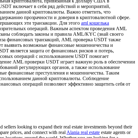
льная криптовалюта, привязанная к доллару США в
USDT включает в себя ряд действий и мероприятий,
ванием данной криптовалюты. Важно отметить, что
оддержанию прозрачности и доверия в криптовалютной сфере.
вершающих эти транзакции. Для этого
aml кошелька
одозрительных операций. Важным аспектом проведения AML
язаны соблюдать законы и правила AML/KYC (знай своего
ализа финансовых транзакций, AML проверка USDT также
ляет выявить возможные финансовые мошенничества и
T является защита от финансовых рисков и потерь,
нсовых операций с использованием USDT помогает
ведение AML проверки USDT играет важную роль в обеспечении
ебований регулирующих органов, а также использование
ные финансовые преступления и мошенничества. Таким
использованием данной криптовалюты. Соблюдение
инансовых операций позволяют эффективно защитить себя от
nd sellers looking to expand their real estate investments beyond their
mpare prices, and connect with real
Alania real estate
estate agents or
rious locations around the world. Whether you are looking for a