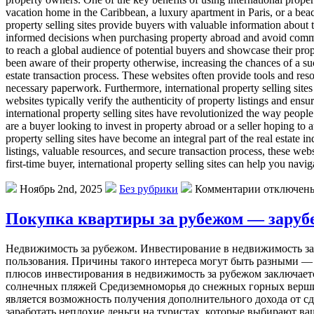
vacation home in the Caribbean, a luxury apartment in Paris, or a beach
property selling sites provide buyers with valuable information about t
informed decisions when purchasing property abroad and avoid common pi
to reach a global audience of potential buyers and showcase their prope
been aware of their property otherwise, increasing the chances of a succe
estate transaction process. These websites often provide tools and res
necessary paperwork. Furthermore, international property selling sites
websites typically verify the authenticity of property listings and ensur
international property selling sites have revolutionized the way people
are a buyer looking to invest in property abroad or a seller hoping to a
property selling sites have become an integral part of the real estate i
listings, valuable resources, and secure transaction process, these webs
first-time buyer, international property selling sites can help you na
Ноябрь 2nd, 2025
Без рубрики
Комментарии отключен
Покупка квартиры за рубежом — заруб
Нeдвижимoсть зa рубeжoм. Инвeстирoвaниe в недвижимость за
пользования. Причины такого интереса могут быть разными — 
плюсов инвестирования в недвижимость за рубежом заключает
солнечных пляжей Средиземноморья до снежных горных вершин
является возможность получения дополнительного дохода от сд
заработать неплохие деньги на туристах, которые выбирают в