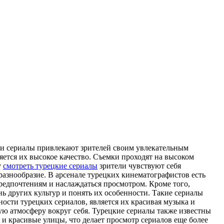
ти сериалы привлекают зрителей своим увлекательным
ется их высокое качество. Съемки проходят на высоком
у
смотреть турецкие сериалы
зрители чувствуют себя
разнообразие. В арсенале турецких кинематографистов есть
редпочтениям и наслаждаться просмотром. Кроме того,
ь других культур и понять их особенности. Такие сериалы
сти турецких сериалов, является их красивая музыка и
ую атмосферу вокруг себя. Турецкие сериалы также известны
 красивые улицы, что делает просмотр сериалов еще более