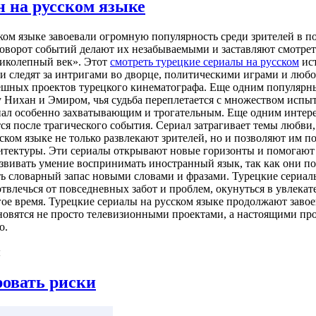
н на русском языке
ском языке завоевали огромную популярность среди зрителей в 
поворот событий делают их незабываемыми и заставляют смотре
ликолепный век». Этот
смотреть турецкие сериалы на русском
ист
и следят за интригами во дворце, политическими играми и любо
ешных проектов турецкого кинематографа. Еще одним популярны
Нихан и Эмиром, чья судьба переплетается с множеством испыт
сериал особенно захватывающим и трогательным. Еще одним инте
я после трагического события. Сериал затрагивает темы любви, 
м языке не только развлекают зрителей, но и позволяют им пог
хитектуры. Эти сериалы открывают новые горизонты и помогают 
азвивать умение воспринимать иностранный язык, так как они п
ть словарный запас новыми словами и фразами. Турецкие сериал
отвлечься от повседневных забот и проблем, окунуться в увлек
лгое время. Турецкие сериалы на русском языке продолжают заво
овятся не просто телевизионными проектами, а настоящими про
о.
ы
овать риски