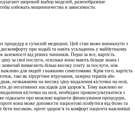
редлагают широкий выбор моделей, разнообразные
тобы избежать мошенничества и зависимости.
их процедур в сучасній медицині. Цей стан може виникнути з
, дискомфорту при ходьбі та навіть ускладнень у майбутньому.
 залежності від різних чинників. Перш за все, вартість
ціну за свої послуги, оскільки вони мають більше знань і
и зазвичай вимагають більш високу плату за послуги, ніж
и важливо для людей з важкими симптомами. Крім того, вартість
очок, такі як хірургічне втручання, лазерна терапія або
Однак, незважаючи на високу ціну видалення кісточки на нозі,
ти до негативних наслідків для здоров’я. Тому важливо не
 видалення кісточки на нозі, необхідно проконсультуватися з
же підказати про можливі варіанти фінансування процедури,
 проте вона може допомогти пацієнтові позбутися від болю та
е бути високою, проте здоров’я та комфорт пацієнта важливіші