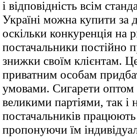
і відповідність всім станд
Україні можна купити за 
оскільки конкуренція на р
постачальники постійно пр
знижки своїм клієнтам. Ц
приватним особам придба
умовами. Сигарети оптом 
великими партіями, так і 
постачальників працюють 
пропонуючи їм індивідуал