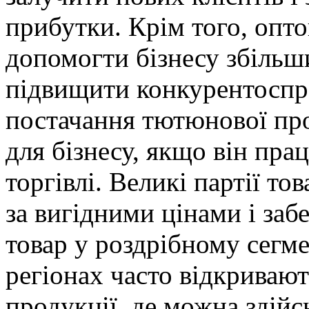
прибутки. Крім того, опт
допомогти бізнесу збільш
підвищити конкурентоспр
постачання тютюнової пр
для бізнесу, якщо він пра
торгівлі. Великі партії т
за вигідними цінами і заб
товар у роздрібному сегме
регіонах часто відкриваю
продукції, де можна здійс