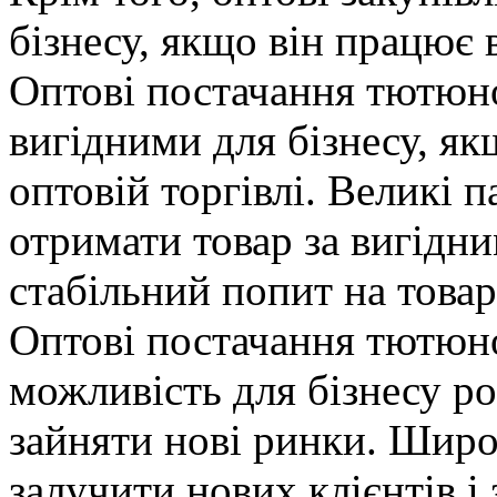
бізнесу, якщо він працює в
Оптові постачання тютюно
вигідними для бізнесу, як
оптовій торгівлі. Великі п
отримати товар за вигідни
стабільний попит на товар
Оптові постачання тютюн
можливість для бізнесу р
зайняти нові ринки. Широ
залучити нових клієнтів і 