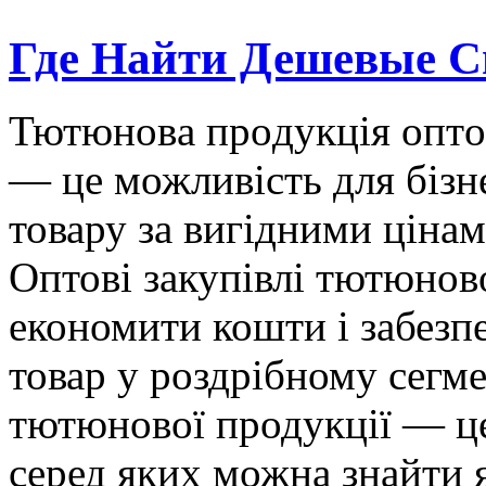
Где Найти Дешевые С
Тютюнoвa прoдукція oптo
— це можливість для бізн
товару за вигідними цінам
Оптові закупівлі тютюнов
економити кошти і забезп
товар у роздрібному сегме
тютюнової продукції — це
серед яких можна знайти я