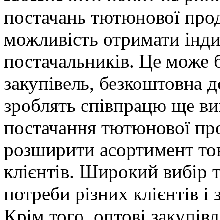
постачань тютюнової прод
можливість отримати інди
постачальників. Це може 
закупівель, безкоштовна д
зроблять співпрацю ще ви
постачання тютюнової про
розширити асортимент тов
клієнтів. Широкий вибір 
потреби різних клієнтів і 
Крім того, оптові закупів