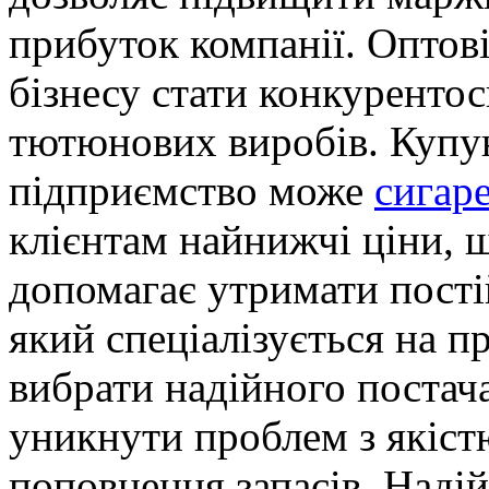
прибуток компанії. Оптові
бізнесу стати конкурент
тютюнових виробів. Купу
підприємство може
сигаре
клієнтам найнижчі ціни, 
допомагає утримати постій
який спеціалізується на п
вибрати надійного постач
уникнути проблем з якістю
поповнення запасів. Наді