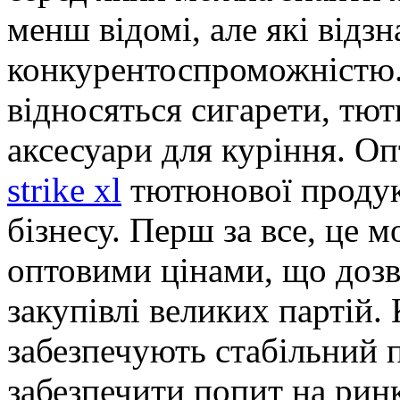
менш відомі, але які відз
конкурентоспроможністю. 
відносяться сигарети, тют
аксесуари для куріння. О
strike xl
тютюнової продукц
бізнесу. Перш за все, це 
оптовими цінами, що доз
закупівлі великих партій. 
забезпечують стабільний 
забезпечити попит на рин