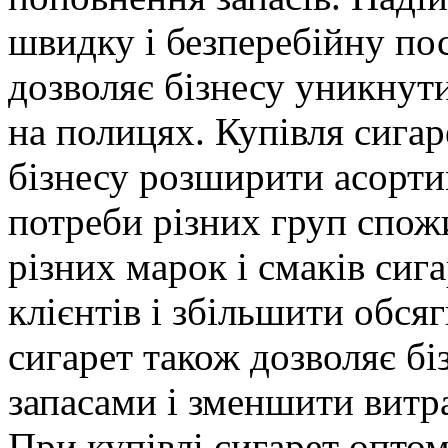
швидку і безперебійну по
дозволяє бізнесу уникнути
на полицях. Купівля сига
бізнесу розширити асорти
потреби різних груп спожи
різних марок і смаків си
клієнтів і збільшити обся
сигарет також дозволяє б
запасами і зменшити витр
При купівлі сигарет опто