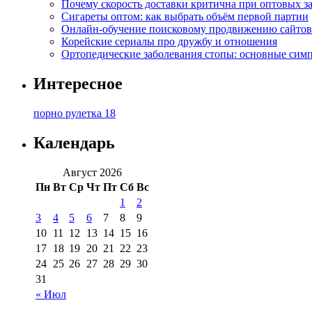
Почему скорость доставки критична при оптовых за
Сигареты оптом: как выбрать объём первой партии
Онлайн-обучение поисковому продвижению сайтов
Корейские сериалы про дружбу и отношения
Ортопедические заболевания стопы: основные сим
Интересное
порно рулетка 18
Календарь
Август 2026
Пн
Вт
Ср
Чт
Пт
Сб
Вс
1
2
3
4
5
6
7
8
9
10
11
12
13
14
15
16
17
18
19
20
21
22
23
24
25
26
27
28
29
30
31
« Июл