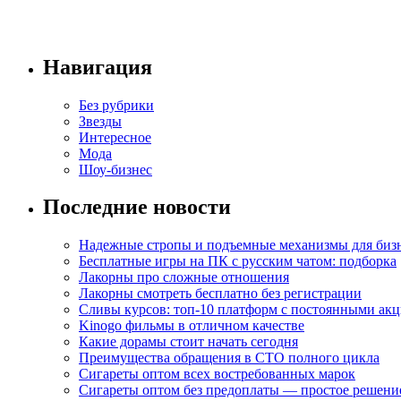
Навигация
Без рубрики
Звезды
Интересное
Мода
Шоу-бизнес
Последние новости
Надежные стропы и подъемные механизмы для биз
Бесплатные игры на ПК с русским чатом: подборка
Лакорны про сложные отношения
Лакорны смотреть бесплатно без регистрации
Сливы курсов: топ-10 платформ с постоянными ак
Kinogo фильмы в отличном качестве
Какие дорамы стоит начать сегодня
Преимущества обращения в СТО полного цикла
Сигареты оптом всех востребованных марок
Сигареты оптом без предоплаты — простое решени