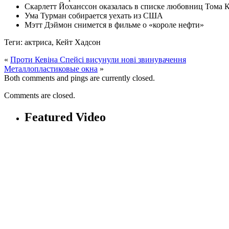
Скарлетт Йоханссон оказалась в списке любовниц Тома 
Ума Турман собирается уехать из США
Мэтт Дэймон снимется в фильме о «короле нефти»
Теги: актриса, Кейт Хадсон
«
Проти Кевіна Спейсі висунули нові звинувачення
Металлопластиковые окна
»
Both comments and pings are currently closed.
Comments are closed.
Featured Video