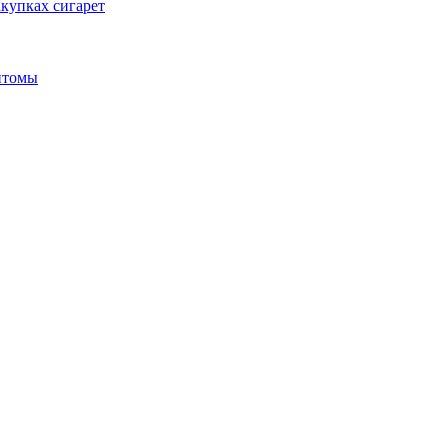
купках сигарет
птомы