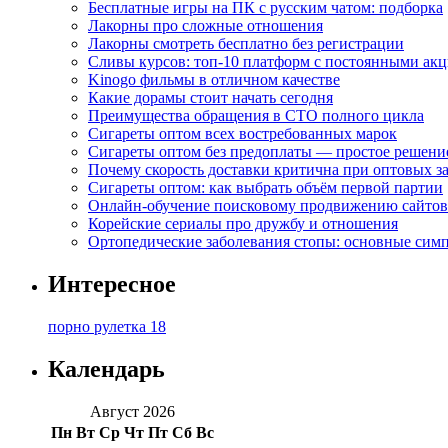
Бесплатные игры на ПК с русским чатом: подборка
Лакорны про сложные отношения
Лакорны смотреть бесплатно без регистрации
Сливы курсов: топ-10 платформ с постоянными ак
Kinogo фильмы в отличном качестве
Какие дорамы стоит начать сегодня
Преимущества обращения в СТО полного цикла
Сигареты оптом всех востребованных марок
Сигареты оптом без предоплаты — простое решени
Почему скорость доставки критична при оптовых за
Сигареты оптом: как выбрать объём первой партии
Онлайн-обучение поисковому продвижению сайтов
Корейские сериалы про дружбу и отношения
Ортопедические заболевания стопы: основные сим
Интересное
порно рулетка 18
Календарь
Август 2026
Пн
Вт
Ср
Чт
Пт
Сб
Вс