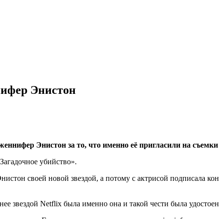
нифер Энистон
еннифер Энистон за то, что именно её пригласили на съемк
«Загадочное убийство».
Энистон своей новой звездой, а
потому с актрисой подписала кон
ее звездой Netflix была именно она и такой чести была удостое