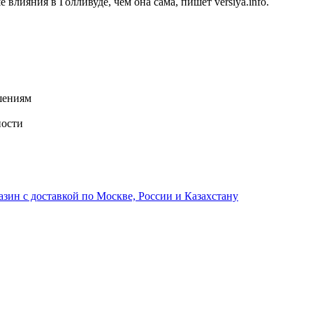
лияния в Голливуде, чем она сама, пишет versiya.info.
шениям
ности
ин с доставкой по Москве, России и Казахстану