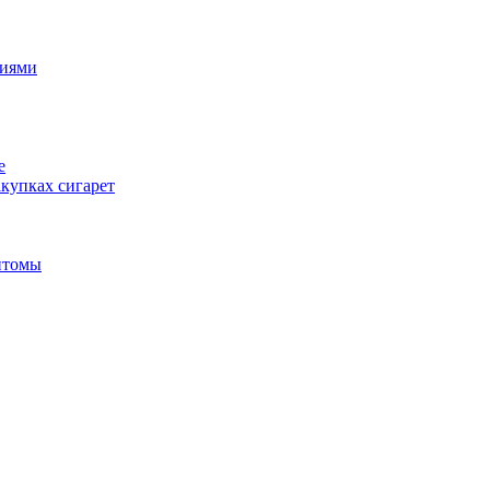
циями
е
купках сигарет
птомы