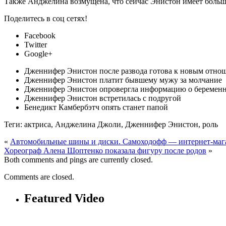
Также Анджелина возмущена, что сейчас Энистон имеет больше в
Поделитесь в соц сетях!
Facebook
Twitter
Google+
Дженнифер Энистон после развода готова к новым отно
Дженнифер Энистон платит бывшему мужу за молчание
Дженнифер Энистон опровергла информацию о беремен
Дженнифер Энистон встретилась с подругой
Бенедикт Камбербэтч опять станет папой
Теги: актриса, Анджелина Джоли, Дженнифер Энистон, роль
«
Автомобильные шины и диски. Самоходофф — интернет-магаз
Хореограф Алена Шоптенко показала фигуру после родов
»
Both comments and pings are currently closed.
Comments are closed.
Featured Video