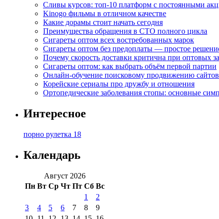
Сливы курсов: топ-10 платформ с постоянными ак
Kinogo фильмы в отличном качестве
Какие дорамы стоит начать сегодня
Преимущества обращения в СТО полного цикла
Сигареты оптом всех востребованных марок
Сигареты оптом без предоплаты — простое решени
Почему скорость доставки критична при оптовых за
Сигареты оптом: как выбрать объём первой партии
Онлайн-обучение поисковому продвижению сайтов
Корейские сериалы про дружбу и отношения
Ортопедические заболевания стопы: основные сим
Интересное
порно рулетка 18
Календарь
Август 2026
Пн
Вт
Ср
Чт
Пт
Сб
Вс
1
2
3
4
5
6
7
8
9
10
11
12
13
14
15
16