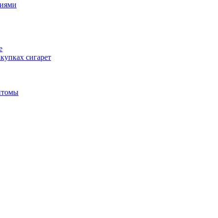
циями
е
купках сигарет
птомы