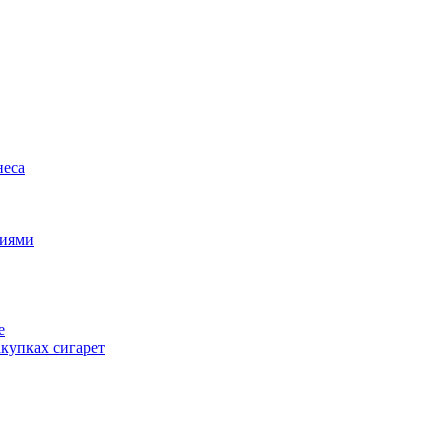
неса
циями
е
купках сигарет