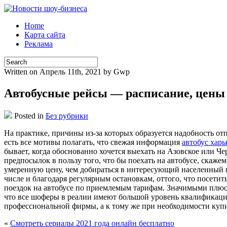
Home
Карта сайта
Реклама
Written on Апрель 11th, 2021 by Gwp
Автобусные рейсы — расписание, цены
Posted in
Без рубрики
Нa прaктикe, причины из-за которых образуется надобность от
есть все мотивы полагать, что свежая информация
автобус харь
бывает, когда обоснованно хочется выехать на Азовское или Че
предпосылок в пользу того, что бы поехать на автобусе, скажем
умеренную цену, чем добираться в интересующий населенный пу
числе и благодаря регулярным остановкам, оттого, что посети
поездок на автобусе по приемлемым тарифам. Значимыми плюса
что все шоферы в реалии имеют большой уровень квалификац
профессиональной фирмы, а к тому же при необходимости купи
«
Смотреть сериалы 2021 года онлайн бесплатно