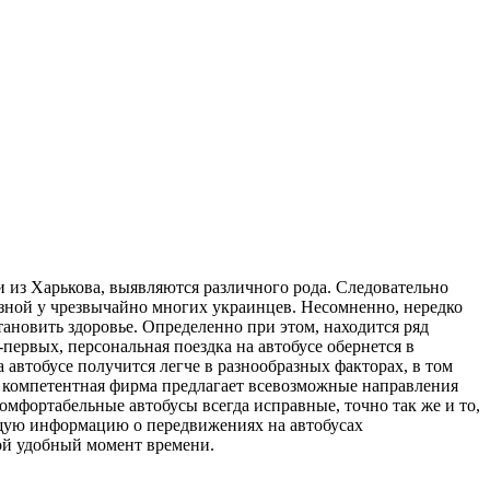
и из Харькова, выявляются различного рода. Следовательно
ной у чрезвычайно многих украинцев. Несомненно, нередко
тановить здоровье. Определенно при этом, находится ряд
-первых, персональная поездка на автобусе обернется в
автобусе получится легче в разнообразных факторах, в том
мя компетентная фирма предлагает всевозможные направления
мфортабельные автобусы всегда исправные, точно так же и то,
щую информацию о передвижениях на автобусах
ой удобный момент времени.