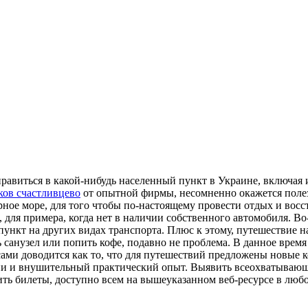
правиться в какой-нибудь населенный пункт в Украине, включая 
ков счастливцево
от опытной фирмы, несомненно окажется полез
рное море, для того чтобы по-настоящему провести отдых и восс
, для примера, когда нет в наличии собственного автомобиля. Во
нкт на других видах транспорта. Плюс к этому, путешествие на 
ть санузел или попить кофе, подавно не проблема. В данное вре
ми доводится как то, что для путешествий предложены новые ко
ии и внушительный практический опыт. Выявить всеохватываю
ть билеты, доступно всем на вышеуказанном веб-ресурсе в люб