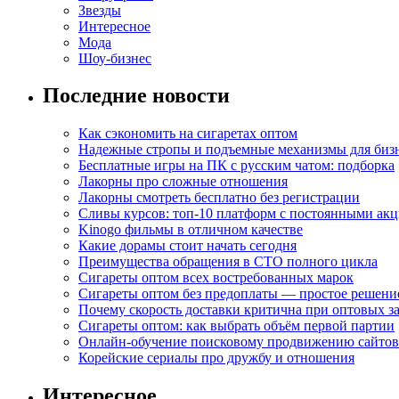
Звезды
Интересное
Мода
Шоу-бизнес
Последние новости
Как сэкономить на сигаретах оптом
Надежные стропы и подъемные механизмы для биз
Бесплатные игры на ПК с русским чатом: подборка
Лакорны про сложные отношения
Лакорны смотреть бесплатно без регистрации
Сливы курсов: топ-10 платформ с постоянными ак
Kinogo фильмы в отличном качестве
Какие дорамы стоит начать сегодня
Преимущества обращения в СТО полного цикла
Сигареты оптом всех востребованных марок
Сигареты оптом без предоплаты — простое решени
Почему скорость доставки критична при оптовых за
Сигареты оптом: как выбрать объём первой партии
Онлайн-обучение поисковому продвижению сайтов
Корейские сериалы про дружбу и отношения
Интересное