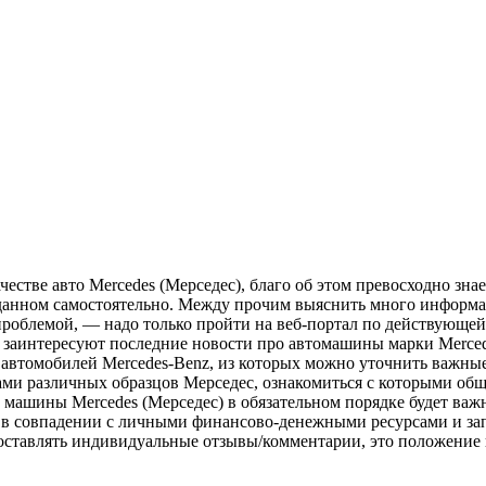
честве авто Mercedes (Мерседес), благо об этом превосходно зн
 данном самостоятельно. Между прочим выяснить много информа
 проблемой, — надо только пройти на веб-портал по действующе
заинтересуют последние новости про автомашины марки Mercedes
 автомобилей Mercedes-Benz, из которых можно уточнить важные
йвами различных образцов Мерседес, ознакомиться с которыми о
машины Mercedes (Мерседес) в обязательном порядке будет важна
я в совпадении с личными финансово-денежными ресурсами и зап
оставлять индивидуальные отзывы/комментарии, это положение