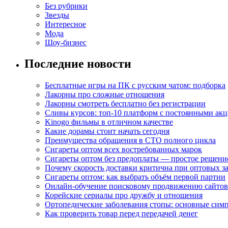
Без рубрики
Звезды
Интересное
Мода
Шоу-бизнес
Последние новости
Бесплатные игры на ПК с русским чатом: подборка
Лакорны про сложные отношения
Лакорны смотреть бесплатно без регистрации
Сливы курсов: топ-10 платформ с постоянными ак
Kinogo фильмы в отличном качестве
Какие дорамы стоит начать сегодня
Преимущества обращения в СТО полного цикла
Сигареты оптом всех востребованных марок
Сигареты оптом без предоплаты — простое решени
Почему скорость доставки критична при оптовых за
Сигареты оптом: как выбрать объём первой партии
Онлайн-обучение поисковому продвижению сайтов
Корейские сериалы про дружбу и отношения
Ортопедические заболевания стопы: основные сим
Как проверить товар перед передачей денег