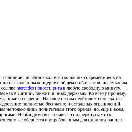
ает солидное численное количество наших современников на
ции о заявленном концерне в общем и об изготавливаемых им
й ссылке
mercedes новости рига
в любую свободную минуту.
 как в Латвии, также и в иных державах. Ко всему прочему,
 данные и сведения. Наравне с этим необходимо поведать о
бщедоступно полностью бесплатно и остальных ограничений.
я не только лишь почитателям этого бренда, но, еще и всем,
росами. Необходимо всего-навсего подчеркнуть, что к
 конечно же обернется востребованным для цивилизованных