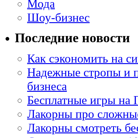
Мода
Шоу-бизнес
Последние новости
Как сэкономить на си
Надежные стропы и 
бизнеса
Бесплатные игры на 
Лакорны про сложны
Лакорны смотреть бе