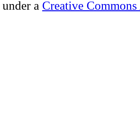
under a
Creative Commons A