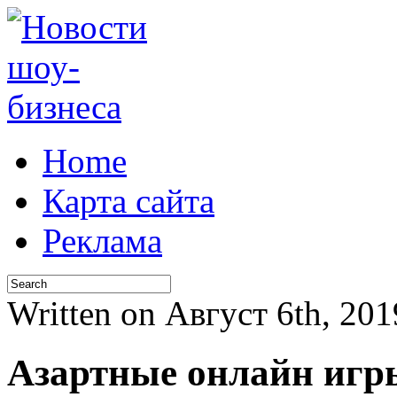
Home
Карта сайта
Реклама
Written on Август 6th, 20
Азартные онлайн игр