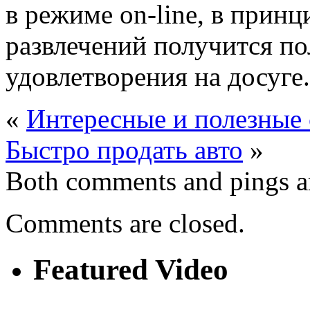
в режиме on-line, в принц
развлечений получится по
удовлетворения на досуге.
«
Интересные и полезные 
Быстро продать авто
»
Both comments and pings ar
Comments are closed.
Featured Video