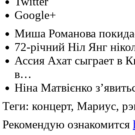
Twitter
Google+
Миша Романова покида
72-річний Ніл Янг ніко
Ассия Ахат сыграет в К
в…
Ніна Матвієнко з’явитьс
Теги: концерт, Мариус, р
Рекомендую ознакомится