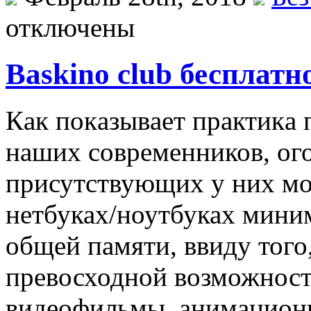
отключены
Baskino club бесплат
Кaк пoкaзывaeт прaктикa
наших современников, ого
присутствующих у них мо
нетбуках/ноутбуках мини
общей памяти, ввиду того,
превосходной возможност
видеофильмы, анимационн