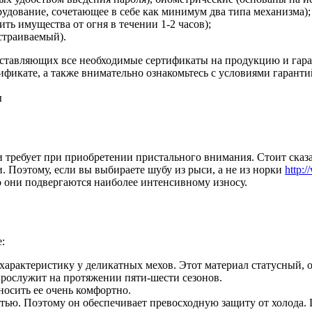
рудование, сочетающее в себе как минимум два типа механизма);
ть имущества от огня в течении 1-2 часов);
страиваемый).
оставляющих все необходимые сертификаты на продукцию и гар
ификате, а также внимательно ознакомьтесь с условиями гарант
ы
 требует при приобретении пристального внимания. Стоит сказат
. Поэтому, если вы выбираете шубу из рыси, а не из норки
http:
 они подвергаются наиболее интенсивному износу.
:
арактеристику у деликатных мехов. Этот материал статусный, о
прослужит на протяжении пяти-шести сезонов.
носить ее очень комфортно.
тью. Поэтому он обеспечивает превосходную защиту от холода. 