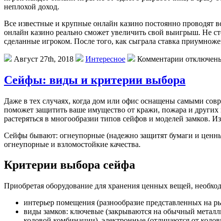
неплохой доход.
Все известные и крупные онлайн казино постоянно проводят в
онлайн казино реально сможет увеличить свой выигрыш. Не сто
сделанные игроком. После того, как сыграла ставка приумнож
Август 27th, 2018
Интересное
Комментарии отключен
Сейфы: виды и критерии выбора
Дaжe в тex случаях, когда дом или офис оснащены самыми сов
поможет защитить ваше имущество от кражи, пожара и других
растеряться в многообразии типов сейфов и моделей замков. И
Сейфы бывают: огнеупорные (надежно защитят бумаги и ценные
огнеупорные и взломостойкие качества.
Критерии выбора сейфа
Приобретая оборудование для хранения ценных вещей, необход
интерьер помещения (разнообразие представленных на ры
виды замков: ключевые (закрываются на обычный металл
кодовой комбинации), электронные (отличаются от кодов