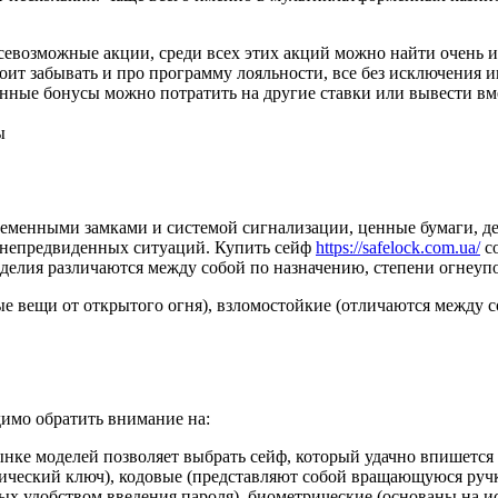
севозможные акции, среди всех этих акций можно найти очень 
ит забывать и про программу лояльности, все без исключения и
енные бонусы можно потратить на другие ставки или вывести вм
ы
ременными замками и системой сигнализации, ценные бумаги, де
 непредвиденных ситуаций. Купить сейф
https://safelock.com.ua/
со
зделия различаются между собой по назначению, степени огнеупо
 вещи от открытого огня), взломостойкие (отличаются между с
имо обратить внимание на:
нке моделей позволяет выбрать сейф, который удачно впишется 
ический ключ), кодовые (представляют собой вращающуюся ручк
ых удобством введения пароля), биометрические (основаны на и