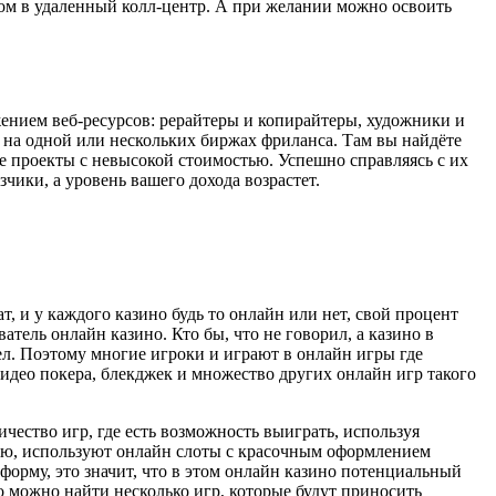
ром в удаленный колл-центр. А при желании можно освоить
ением веб-ресурсов: рерайтеры и копирайтеры, художники и
 на одной или нескольких биржах фриланса. Там вы найдёте
е проекты с невысокой стоимостью. Успешно справляясь с их
чики, а уровень вашего дохода возрастет.
 и у каждого казино будь то онлайн или нет, свой процент
атель онлайн казино. Кто бы, что не говорил, а казино в
сел. Поэтому многие игроки и играют в онлайн игры где
идео покера, блекджек и множество других онлайн игр такого
чество игр, где есть возможность выиграть, используя
ию, используют онлайн слоты с красочным оформлением
орму, это значит, что в этом онлайн казино потенциальный
о можно найти несколько игр, которые будут приносить