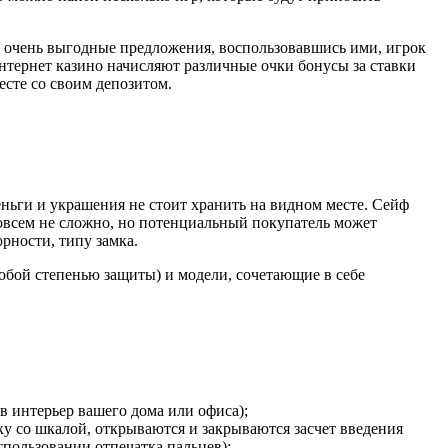
и очень выгодные предложения, воспользовавшись ими, игрок
нтернет казино начисляют различные очки бонусы за ставки
есте со своим депозитом.
ньги и украшения не стоит хранить на видном месте. Сейф
всем не сложно, но потенциальный покупатель может
рности, типу замка.
обой степенью защиты) и модели, сочетающие в себе
в интерьер вашего дома или офиса);
у со шкалой, открываются и закрываются засчет введения
спользовании отпечатка пальцев);