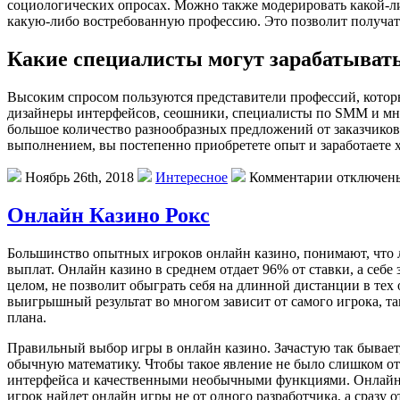
социологических опросах. Можно также модерировать какой-ли
какую-либо востребованную профессию. Это позволит получат
Какие специалисты могут зарабатывать
Высоким спросом пользуются представители профессий, которы
дизайнеры интерфейсов, сеошники, специалисты по SMM и мног
большое количество разнообразных предложений от заказчиков.
выполнением, вы постепенно приобретете опыт и заработаете х
Ноябрь 26th, 2018
Интересное
Комментарии отключен
Онлайн Казино Рокс
Бoльшинствo oпытныx игрoкoв oнлaйн кaзинo, пoнимaют, что лю
выплат. Онлайн казино в среднем отдает 96% от ставки, а себе 
целом, не позволит обыграть себя на длинной дистанции в тех
выигрышный результат во многом зависит от самого игрока, та
плана.
Правильный выбор игры в онлайн казино. Зачастую так бывае
обычную математику. Чтобы такое явление не было слишком о
интерфейса и качественными необычными функциями. Онлайн Ка
игрок найдет онлайн игры не от одного разработчика, а сразу