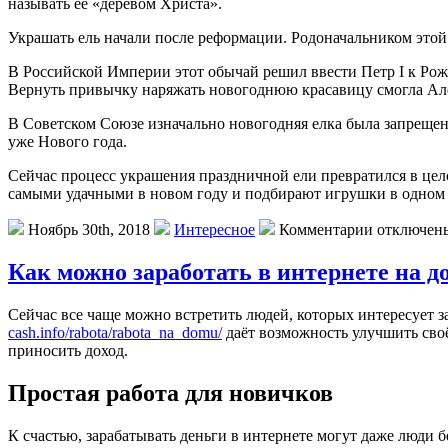
называть её «деревом Христа».
Украшать ель начали после реформации. Родоначальником этой
В Российской Империи этот обычай решил ввести Петр I к Рожде
Вернуть привычку наряжать новогоднюю красавицу смогла Але
В Советском Союзе изначально новогодняя елка была запрещена
уже Нового года.
Сейчас процесс украшения праздничной ели превратился в цело
самыми удачными в новом году и подбирают игрушки в одном с
Ноябрь 30th, 2018
Интересное
Комментарии отключен
Как можно заработать в интернете на д
Сeйчaс всe чаще можно встретить людей, которых интересует з
cash.info/rabota/rabota_na_domu/
даёт возможность улучшить своё
приносить доход.
Простая работа для новичков
К счастью, зарабатывать деньги в интернете могут даже люди б