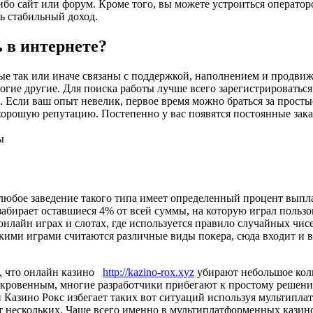
бо сайт или форум. Кроме того, вы можете устроиться операто
ь стабильный доход.
 в интернете?
е так или иначе связаны с поддержкой, наполнением и продвиж
ие другие. Для поиска работы лучше всего зарегистрироваться
 Если ваш опыт невелик, первое время можно браться за просты
орошую репутацию. Постепенно у вас появятся постоянные заказ
ы
бое заведение такого типа имеет определенный процент выплат,
забирает оставшиеся 4% от всей суммы, на которую играл пользов
 онлайн играх и слотах, где используется правило случайных чи
кими играми считаются различные виды покера, сюда входит и в
т, что онлайн казино
http://kazino-rox.xyz
убирают небольшое коли
ткровенным, многие разработчики прибегают к простому решен
зино Рокс избегает таких вот ситуаций используя мультиплатф
 от нескольких. Чаще всего именно в мультиплатформенных казин