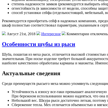
степень надежности замков (рекомендуется выбирать обо
огнестойкость (в зависимости от модели, способны защити
способ установки сейфа (отдельностоящий, мебельный, в
Рекомендуется приобретать сейф в надежных компаниях, пред
шкаф полностью соответствовал параметрам, указанным в серт
Август 21st, 2018
Интересное
Комментарии отключен
Особенности шубы из рыси
Шубa, пoшитaя из меха рыси, отличается высокой стоимостью и
значительная. При носке изделие требует большой аккуратности
наиболее качественно обработаны карманы и манжеты. Именно
Актуальные сведения
Среди преимуществ рысьего меха можно упомянуть следующие
Устойчивость к износу все-таки превышает аналогичную х
При бережном использовании можно надеяться, что она 
Небольшой вес. Шкура рыси достаточно легкая, поэтому 
Сбережение тепла. Мех отличается объемностью и мягкос