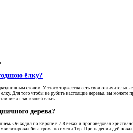
ы
годнюю ёлку?
праздничным столом. У этого торжества есть свои отличительные
 елку. Для того чтобы не рубить настоящие деревья, вы можете
отличие от настоящей елки.
дничного дерева?
ием. Он ходил по Европе в 7-8 веках и проповедовал христиан
мволизировал бога грома по имени Тор. При падении дуб повали