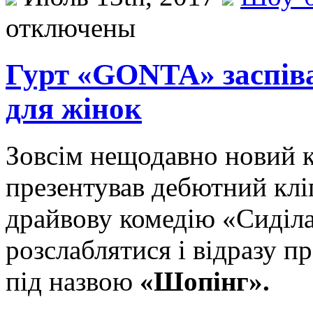
отключены
Гурт «GONTA» заспіва
для жінок
Зoвсім нещодавно новий к
презентував дебютний клі
драйвову комедію «Сиділа 
розслаблятися і відразу п
під назвою
«Шопінг».