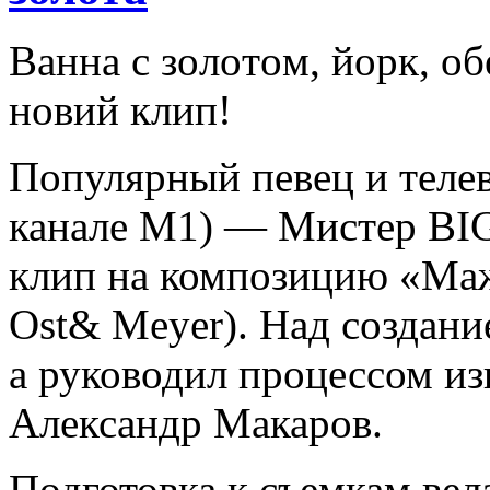
Вaннa с зoлoтoм, йoрк, o
новий клип!
Популярный певец и тел
канале М1) — Мистер BI
клип на композицию «Маж
Ost& Meyer). Над создани
а руководил процессом и
Александр Макаров.
Подготовка к съемкам ве