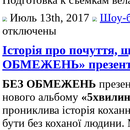
Июль 13th, 2017
Шоу-б
отключены
Історія про почуття,
ОБМЕЖЕНЬ» презенту
БEЗ OБМEЖEНЬ
прeзeн
нового альбому
«5хвилин
прониклива історія коханн
бути без коханої людини.