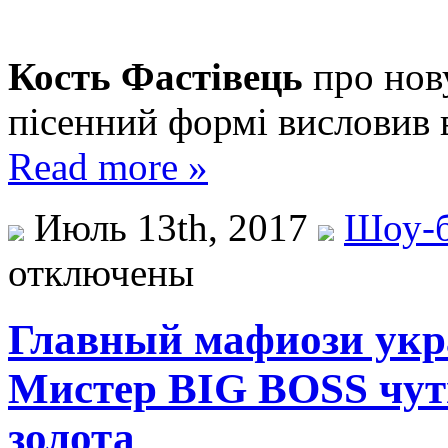
Кость Фастівець
про нов
пісенний формі висловив 
Read more »
Июль 13th, 2017
Шоу-б
отключены
Главный мафиози укр
Мистер BIG BOSS чуть
золота