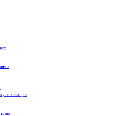
неса
циями
е
купках сигарет
птомы