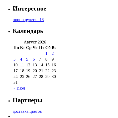
Интересное
порно рулетка 18
Календарь
Август 2026
Пн
Вт
Ср
Чт
Пт
Сб
Вс
1
2
3
4
5
6
7
8
9
10
11
12
13
14
15
16
17
18
19
20
21
22
23
24
25
26
27
28
29
30
31
« Июл
Партнеры
доставка цветов