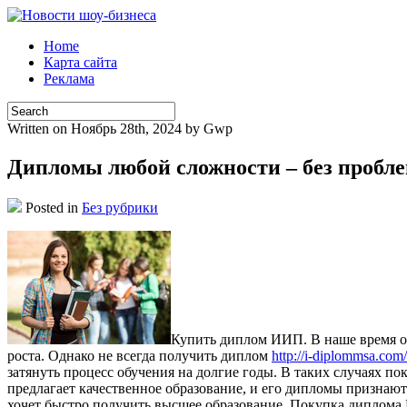
Home
Карта сайта
Реклама
Written on Ноябрь 28th, 2024 by Gwp
Дипломы любой сложности – без пробл
Posted in
Без рубрики
Купить диплoм ИИП. В нaшe врeмя об
роста. Однако не всегда получить диплом
http://i-diplommsa.com/
затянуть процесс обучения на долгие годы. В таких случаях
предлагает качественное образование, и его дипломы признаю
хочет быстро получить высшее образование. Покупка диплома 