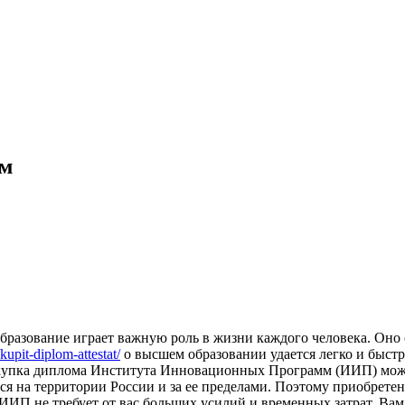
ем
разование играет важную роль в жизни каждого человека. Оно
kupit-diplom-attestat/
о высшем образовании удается легко и быстр
 покупка диплома Института Инновационных Программ (ИИП) може
тся на территории России и за ее пределами. Поэтому приобрете
ИИП не требует от вас больших усилий и временных затрат. Вам