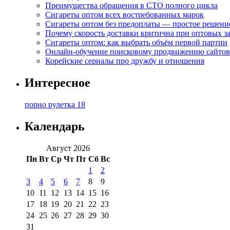
Преимущества обращения в СТО полного цикла
Сигареты оптом всех востребованных марок
Сигареты оптом без предоплаты — простое решени
Почему скорость доставки критична при оптовых за
Сигареты оптом: как выбрать объём первой партии
Онлайн-обучение поисковому продвижению сайтов
Корейские сериалы про дружбу и отношения
Интересное
порно рулетка 18
Календарь
Август 2026
Пн
Вт
Ср
Чт
Пт
Сб
Вс
1
2
3
4
5
6
7
8
9
10
11
12
13
14
15
16
17
18
19
20
21
22
23
24
25
26
27
28
29
30
31