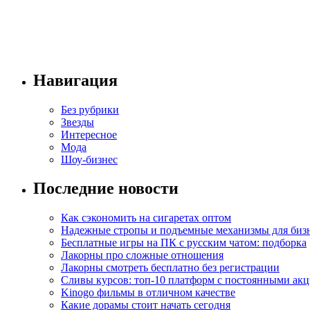
Навигация
Без рубрики
Звезды
Интересное
Мода
Шоу-бизнес
Последние новости
Как сэкономить на сигаретах оптом
Надежные стропы и подъемные механизмы для биз
Бесплатные игры на ПК с русским чатом: подборка
Лакорны про сложные отношения
Лакорны смотреть бесплатно без регистрации
Сливы курсов: топ-10 платформ с постоянными ак
Kinogo фильмы в отличном качестве
Какие дорамы стоит начать сегодня