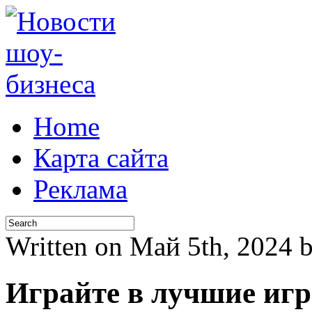
Home
Карта сайта
Реклама
Written on Май 5th, 2024
Играйте в лучшие иг