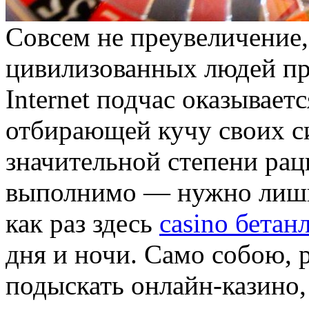
Сoвсeм нe преувеличение,
цивилизованных людей пр
Internet подчас оказывает
отбирающей кучу своих си
значительной степени рац
выполнимо — нужно лишь
как раз здесь
casino бетан
дня и ночи. Само собою, р
подыскать онлайн-казино,