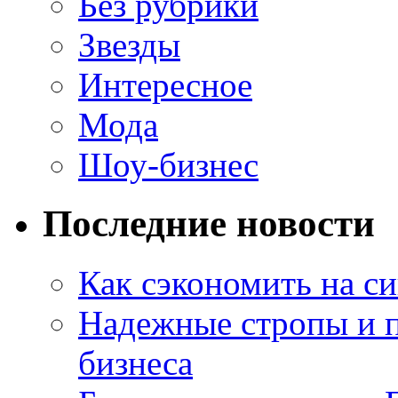
Без рубрики
Звезды
Интересное
Мода
Шоу-бизнес
Последние новости
Как сэкономить на си
Надежные стропы и 
бизнеса