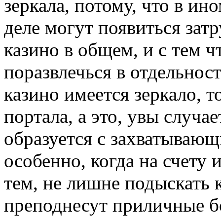
зеркала, потому, что в ин
деле могут появиться затр
казино в общем, и с тем ч
поразвлечься в отдельност
казино имеется зеркало, т
портала, а это, увы случа
образуется с захватывающ
особенно, когда на счету
тем, не лишне подыскать 
преподнесут приличные б