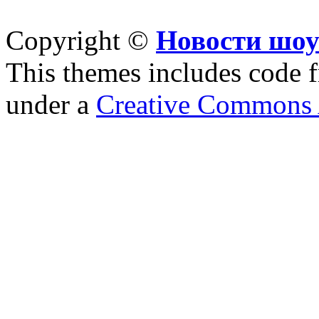
Copyright ©
Новости шоу
This themes includes code
under a
Creative Commons A