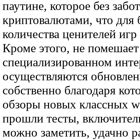
паутине, которое без забо
криптовалютами, что для
количества ценителей игр
Кроме этого, не помешает
специализированном инте
осуществляются обновлен
собственно благодаря ко
обзоры новых классных w
прошли тесты, включитель
можно заметить, удачно ра