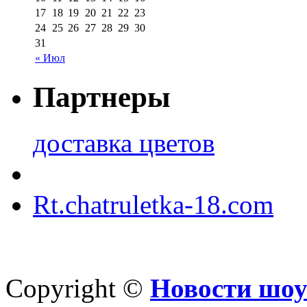
17
18
19
20
21
22
23
24
25
26
27
28
29
30
31
« Июл
Партнеры
доставка цветов
Rt.chatruletka-18.com
Copyright ©
Новости шоу