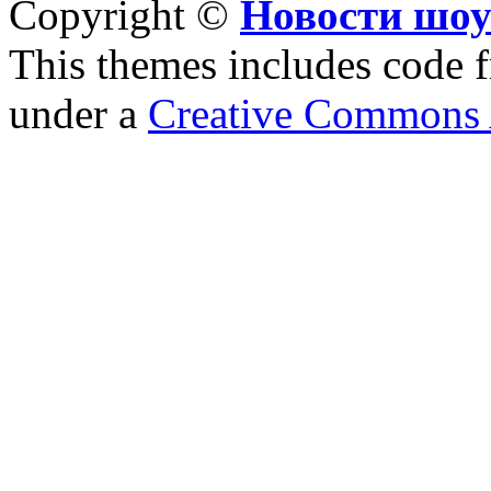
Copyright ©
Новости шоу
This themes includes code
under a
Creative Commons A