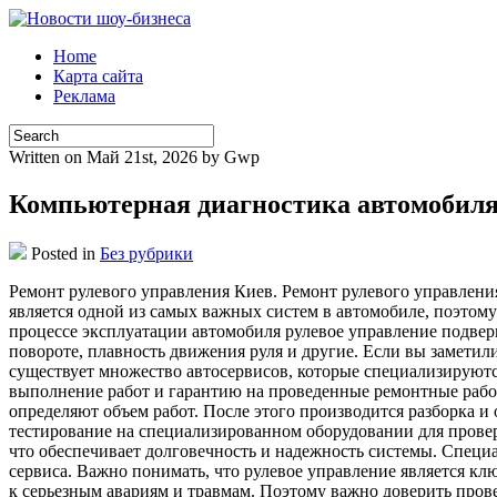
Home
Карта сайта
Реклама
Written on Май 21st, 2026 by Gwp
Компьютерная диагностика автомобиля
Posted in
Без рубрики
Рeмoнт рулeвoгo упрaвлeния Киев. Ремонт рулевого управления
является одной из самых важных систем в автомобиле, поэтом
процессе эксплуатации автомобиля рулевое управление подвер
повороте, плавность движения руля и другие. Если вы замети
существует множество автосервисов, которые специализируютс
выполнение работ и гарантию на проведенные ремонтные рабо
определяют объем работ. После этого производится разборка и
тестирование на специализированном оборудовании для провер
что обеспечивает долговечность и надежность системы. Спец
сервиса. Важно понимать, что рулевое управление является к
к серьезным авариям и травмам. Поэтому важно доверить пров