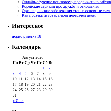
Онлайн-обучение поисковому продвижению сайтов
Корейские сериалы про дружбу и отношения
Ортопедические заболевания стопы: основные сим
Как проверить товар перед передачей денег
Интересное
порно рулетка 18
Календарь
Август 2026
Пн
Вт
Ср
Чт
Пт
Сб
Вс
1
2
3
4
5
6
7
8
9
10
11
12
13
14
15
16
17
18
19
20
21
22
23
24
25
26
27
28
29
30
31
« Июл