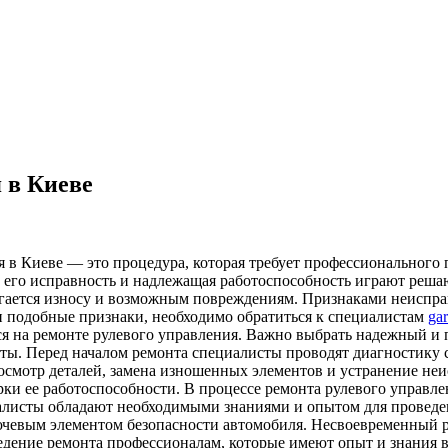
 в Киеве
 в Киеве — это процедура, которая требует профессионального 
у его исправность и надлежащая работоспособность играют реша
гается износу и возможным повреждениям. Признаками неисправ
ли подобные признаки, необходимо обратиться к специалистам
ga
я на ремонте рулевого управления. Важно выбрать надежный и 
ты. Перед началом ремонта специалисты проводят диагностику 
 осмотр деталей, замена изношенных элементов и устранение не
ки ее работоспособности. В процессе ремонта рулевого управле
иалисты обладают необходимыми знаниями и опытом для проведе
лючевым элементом безопасности автомобиля. Несвоевременный 
едение ремонта профессионалам, которые имеют опыт и знания 