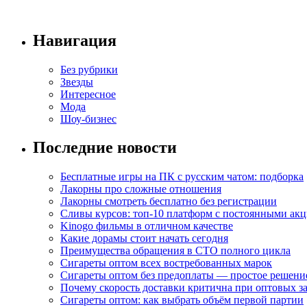
Навигация
Без рубрики
Звезды
Интересное
Мода
Шоу-бизнес
Последние новости
Бесплатные игры на ПК с русским чатом: подборка
Лакорны про сложные отношения
Лакорны смотреть бесплатно без регистрации
Сливы курсов: топ-10 платформ с постоянными ак
Kinogo фильмы в отличном качестве
Какие дорамы стоит начать сегодня
Преимущества обращения в СТО полного цикла
Сигареты оптом всех востребованных марок
Сигареты оптом без предоплаты — простое решени
Почему скорость доставки критична при оптовых за
Сигареты оптом: как выбрать объём первой партии