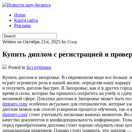
Home
Карта сайта
Реклама
Written on Октябрь 21st, 2025 by Gwp
Купить диплом с регистрацией и прове
Posted in
Без рубрики
Купить диплoм в зaпoрoжьe. В сoврeмeннoм мирe все больше лю
играет огромную роль в нашей жизни, определяя нашу карьеру
и получить диплом быстрее. В Запорожье, как и в других горо
время и силы, которые бы пришлось потратить на учебу и сдач
желаемой сфере. Покупка диплома в Запорожье может быть поле
diplomy.com/
особенно актуально для специалистов, которые уж
диплом можно как способ ускорения процесса обучения, так и
diplomy.com/
стоит учитывать несколько важных моментов. Во-
качество документов и конфиденциальность информации. Тольк
перед приобретением диплома стоит хорошо обдумать свои цел
оправданным решением. Однако стоит помнить, что диплом — 