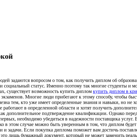
ркой
дей задаются вопросом о том, как получить диплом об образова
 и социальный статус. Именно поэтому так многие студенты и 
дах, существует возможность купить диплом
купить диплом в кри
у экзаменов. Многие люди прибегают к этому способу, чтобы бы
зна тем, кто уже имеет определенные знания и навыки, но не х
е работают в определенной области и хотят получить дополнител
 как дополнительное подтверждение квалификации. Однако перед
первых, необходимо убедиться в надежности поставщика услуг.
о в этом случае можно быть уверенным в том, что диплом будет
и и задачи. Если покупка диплома поможет вам достичь поставл
это лишь бумажный документ, который не может заменить реаль