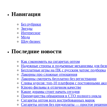
Навигация
Без рубрики
Звезды
Интересное
Мода
Шоу-бизнес
Последние новости
Как сэкономить на сигаретах оптом
Надежные стропы и подъемные механизмы для биз
Бесплатные игры на ПК с русским чатом: подборка
Лакорны про сложные отношения
Лакорны смотреть бесплатно без регистрации
Сливы курсов: топ-10 платформ с постоянными ак
Kinogo фильмы в отличном качестве
Какие дорамы стоит начать сегодня
Преимущества обращения в СТО полного цикла
Сигареты оптом всех востребованных марок
Сигареты оптом без предоплаты — простое решени