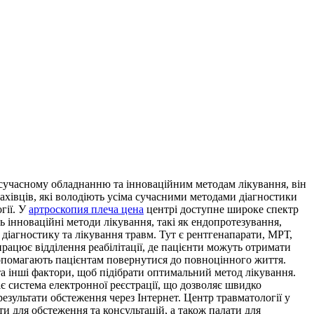
, сучасному обладнанню та інноваційним методам лікування, він
фахівців, які володіють усіма сучасними методами діагностики
гії. У
артроскопия плеча цена
центрі доступне широке спектр
ь інноваційні методи лікування, такі як ендопротезування,
діагностику та лікування травм. Тут є рентгенапарати, МРТ,
працює відділення реабілітації, де пацієнти можуть отримати
 допомагають пацієнтам повернутися до повноцінного життя.
 та інші фактори, щоб підібрати оптимальний метод лікування.
є система електронної реєстрації, що дозволяє швидко
зультати обстеження через Інтернет. Центр травматології у
ти для обстеження та консультацій, а також палати для