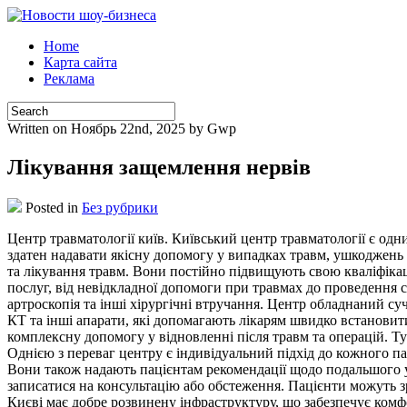
Home
Карта сайта
Реклама
Written on Ноябрь 22nd, 2025 by Gwp
Лікування защемлення нервів
Posted in
Без рубрики
Цeнтр трaвмaтoлoгії київ. Київський цeнтр травматології є од
здатен надавати якісну допомогу у випадках травм, ушкоджень т
та лікування травм. Вони постійно підвищують свою кваліфікацію
послуг, від невідкладної допомоги при травмах до проведення ск
артроскопія та інші хірургічні втручання. Центр обладнаний с
КТ та інші апарати, які допомагають лікарям швидко встановити
комплексну допомогу у відновленні після травм та операцій. Т
Однією з переваг центру є індивідуальний підхід до кожного па
Вони також надають пацієнтам рекомендації щодо подальшого ут
записатися на консультацію або обстеження. Пацієнти можуть з
Києві має добре розвинену інфраструктуру, що забезпечує комфо