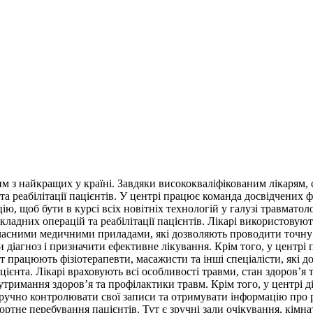
ним з найкращих у країні. Завдяки висококваліфікованим лікарям
а реабілітації пацієнтів. У центрі працює команда досвідчених 
, щоб бути в курсі всіх новітніх технологій у галузі травматоло
ладних операцій та реабілітації пацієнтів. Лікарі використовуют
учасними медичними приладами, які дозволяють проводити точну 
 діагноз і призначити ефективне лікування. Крім того, у центрі 
ут працюють фізіотерапевти, масажисти та інші спеціалісти, які
цієнта. Лікарі враховують всі особливості травми, стан здоров’я
римання здоров’я та профілактики травм. Крім того, у центрі ді
ручно контролювати свої записи та отримувати інформацію про ре
ртне перебування пацієнтів. Тут є зручні зали очікування, кімна