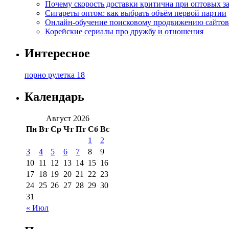
Почему скорость доставки критична при оптовых за
Сигареты оптом: как выбрать объём первой партии
Онлайн-обучение поисковому продвижению сайтов
Корейские сериалы про дружбу и отношения
Интересное
порно рулетка 18
Календарь
Август 2026
Пн
Вт
Ср
Чт
Пт
Сб
Вс
1
2
3
4
5
6
7
8
9
10
11
12
13
14
15
16
17
18
19
20
21
22
23
24
25
26
27
28
29
30
31
« Июл