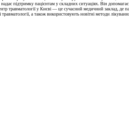
ий надає підтримку пацієнтам у складних ситуаціях. Він допомага
 центр травматології у Києві — це сучасний медичний заклад, де
і травматології, а також використовують новітні методи лікуванн