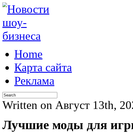
Home
Карта сайта
Реклама
Written on Август 13th, 2
Лучшие моды для игр