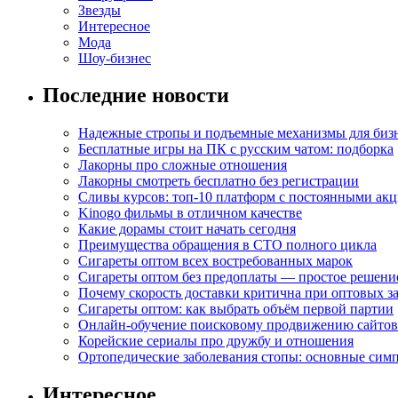
Звезды
Интересное
Мода
Шоу-бизнес
Последние новости
Надежные стропы и подъемные механизмы для биз
Бесплатные игры на ПК с русским чатом: подборка
Лакорны про сложные отношения
Лакорны смотреть бесплатно без регистрации
Сливы курсов: топ-10 платформ с постоянными ак
Kinogo фильмы в отличном качестве
Какие дорамы стоит начать сегодня
Преимущества обращения в СТО полного цикла
Сигареты оптом всех востребованных марок
Сигареты оптом без предоплаты — простое решени
Почему скорость доставки критична при оптовых за
Сигареты оптом: как выбрать объём первой партии
Онлайн-обучение поисковому продвижению сайтов
Корейские сериалы про дружбу и отношения
Ортопедические заболевания стопы: основные сим
Интересное