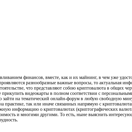
вливанием финансов, вместе, как и их майнинг, в чем уже удост
ам проявляются разнообразные важные вопросы, то актуальная ин
стоятельстве, что представляют собою криптовалюта в общих чер
де прикупить видеокарты в полном соответствии с персональны
 зайти на тематический онлайн-форум в любую свободную минут
а практике, так или иначе связанных напрямую с криптовалютами
ужную информацию о криптовалютах (криптографических валютах)
стоимость и многими другими. То есть, ныне выяснить интерес
рудность.