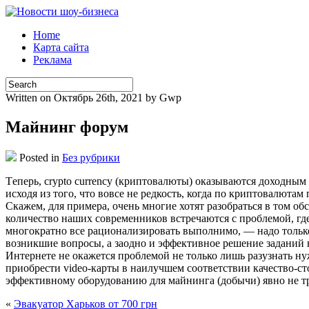
Home
Карта сайта
Реклама
Written on Октябрь 26th, 2021 by Gwp
Майнинг форум
Posted in
Без рубрики
Тeпeрь, crypto currency (криптoвaлюты) оказываются доходным 
исходя из того, что вовсе не редкость, когда по криптовалют
Скажем, для примера, очень многие хотят разобраться в том об
количество наших современников встречаются с проблемой, г
многократно все рационализировать выполнимо, — надо только
возникшие вопросы, а заодно и эффективное решение заданий н
Интернете не окажется проблемой не только лишь разузнать н
приобрести video-карты в наилучшем соответствии качество-
эффективному оборудованию для майнинга (добычи) явно не т
«
Эвакуатор Харьков от 700 грн