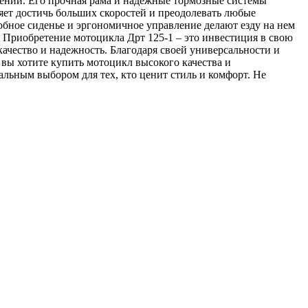
чений. Его прочная рама и надежные тормозные системы
ляет достичь больших скоростей и преодолевать любые
удобное сиденье и эргономичное управление делают езду на нем
 Приобретение мотоцикла Дрт 125-1 – это инвестиция в свою
качество и надежность. Благодаря своей универсальности и
 вы хотите купить мотоцикл высокого качества и
альным выбором для тех, кто ценит стиль и комфорт. Не