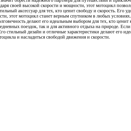
 – значит обрести надежного партнера для путешествий и приклю
одаря своей высокой скорости и мощности, этот мотоцикл позво
стильный аксессуар для тех, кто ценит свободу и скорость. Его 
сти, этот мотоцикл станет верным спутником в любых условиях.
олговечность делают его идеальным выбором для тех, кто ценит 
дневных поездок, так и для активного отдыха на природе. Если
Его стильный дизайн и отличные характеристики делают его иде
тоцикла и насладиться свободой движения и скорости.