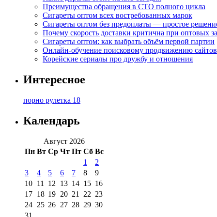
Преимущества обращения в СТО полного цикла
Сигареты оптом всех востребованных марок
Сигареты оптом без предоплаты — простое решени
Почему скорость доставки критична при оптовых за
Сигареты оптом: как выбрать объём первой партии
Онлайн-обучение поисковому продвижению сайтов
Корейские сериалы про дружбу и отношения
Интересное
порно рулетка 18
Календарь
Август 2026
Пн
Вт
Ср
Чт
Пт
Сб
Вс
1
2
3
4
5
6
7
8
9
10
11
12
13
14
15
16
17
18
19
20
21
22
23
24
25
26
27
28
29
30
31