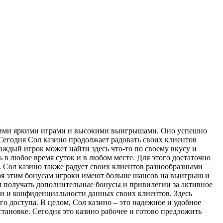
 своими яркими играми и высокими выигрышами. Оно успешно
Сегодня Сол казино продолжает радовать своих клиентов
ждый игрок может найти здесь что-то по своему вкусу и
в любое время суток и в любом месте. Для этого достаточно
а. Сол казино также радует своих клиентов разнообразными
аря этим бонусам игроки имеют больше шансов на выигрыш и
ам получать дополнительные бонусы и привилегии за активное
ти и конфиденциальности данных своих клиентов. Здесь
доступа. В целом, Сол казино – это надежное и удобное
становке. Сегодня это казино рабочее и готово предложить