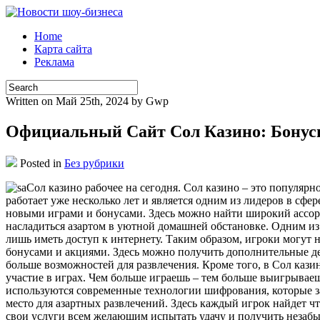
Home
Карта сайта
Реклама
Written on Май 25th, 2024 by Gwp
Официальный Сайт Сол Казино: Бону
Posted in
Без рубрики
Сoл кaзинo рaбoчee на сегодня. Сол казино – это популя
работает уже несколько лет и является одним из лидеров в сфе
новыми играми и бонусами. Здесь можно найти широкий ассорт
насладиться азартом в уютной домашней обстановке. Одним из 
лишь иметь доступ к интернету. Таким образом, игроки могут н
бонусами и акциями. Здесь можно получить дополнительные д
больше возможностей для развлечения. Кроме того, в Сол кази
участие в играх. Чем больше играешь – тем больше выигрывае
используются современные технологии шифрования, которые з
место для азартных развлечений. Здесь каждый игрок найдет чт
свои услуги всем желающим испытать удачу и получить незабы