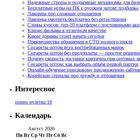
Надежные стропы и подъемные механизмы для биз
Бесплатные игры на ПК с русским чатом: подборка
Лакорны про сложные отношения
Лакорны смотреть бесплатно без регистрации
Сливы курсов: топ-10 платформ с постоянными ак
Kinogo фильмы в отличном качестве
Какие дорамы стоит начать сегодня
Преимущества обращения в СТО полного цикла
Сигареты оптом всех востребованных марок
Сигареты оптом без предоплаты — простое решени
Почему скорость доставки критична при оптовых за
Сигареты оптом: как выбрать объём первой партии
Онлайн-обучение поисковому продвижению сайтов
Корейские сериалы про дружбу и отношения
Интересное
порно рулетка 18
Календарь
Август 2026
Пн
Вт
Ср
Чт
Пт
Сб
Вс