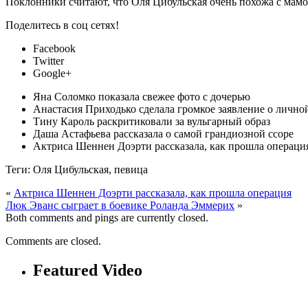
Поклонники считают, что Оля Цибульская очень похожа с мам
Поделитесь в соц сетях!
Facebook
Twitter
Google+
Яна Соломко показала свежее фото с дочерью
Анастасия Приходько сделала громкое заявление о лично
Тину Кароль раскритиковали за вульгарный образ
Даша Астафьева рассказала о самой грандиозной ссоре
Актриса Шеннен Доэрти рассказала, как прошла операци
Теги: Оля Цибульская, певица
«
Актриса Шеннен Доэрти рассказала, как прошла операция
Люк Эванс сыграет в боевике Роланда Эммерих
»
Both comments and pings are currently closed.
Comments are closed.
Featured Video