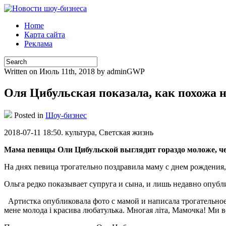
Home
Карта сайта
Реклама
Written on Июль 11th, 2018 by adminGWP
Оля Цибульская показала, как похожа 
Posted in
Шоу-бизнес
2018-07-11 18:50. культурa, Свeтскaя жизнь
Мама певицы Оли Цибульской выглядит гораздо моложе, че
На днях певица трогательно поздравила маму с днем рождени
Ольга редко показывает супруга и сына, и лишь недавно опубли
Артистка
опубликовала фото с мамой и написала трогательное
мене молода і красива любатулька.️ Многая літа, Мамочка! Ми вс