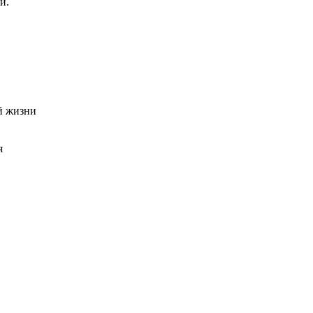
ой.
й жизни
я