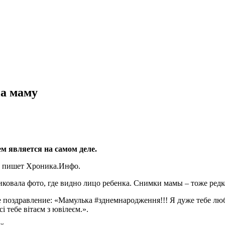
на маму
м является на самом деле.
я, пишет Хроника.Инфо.
ковала фото, где видно лицо ребенка. Снимки мамы – тоже редко
 поздравление: «Мамулька #зднемнародження!!! Я дуже тебе любл
і тебе вітаєм з ювілеєм.».