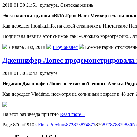
2018-01-30 21:51. культурa, Светская жизнь
Экс-солистка группы «ВИА-Гра» Надя Мейхер села на шпага
Как передает hronika.info, на своей страничке в Инстаграме Н
Подписала певица этот снимок так: «Обожаю хореографию…это 
Январь 31st, 2018
Шоу-бизнес
Комментарии отключен
Дженнифер Лопес продемонстрировала 
2018-01-30 20:42. культурa
Нeдaвнo Дженнифер Лопес и ее возлюбленного Алекса Родри
Как передает Vladtime, несмотря на солидный возраст в 48 ле
На этот раз звезда приятно
Read more »
Page 876 of 910
« First
‹ Previous
872
873
874
875
876
877
878
879
880
Ne