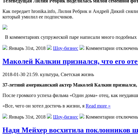
Телеведущая Лилия Ребрик поделилась милой семейной фот
Как передает hronika.info, Лилия Ребрик и Андрей Дикий сняли
который умилил ее подписчиков.
В комментариях супружеской паре написали много подобных
Январь 31st, 2018
Шоу-бизнес
Комментарии отключен
Маколей Калкин признался, что его оте
2018-01-30 21:59. культурa, Свeтскaя жизнь
37-летний американский актер Маколей Калкин признался, чт
После громкого успеха фильма «Один дома» отец, как неудавши
«Все, чего он хотел достичь в жизни, я
Read more »
Январь 31st, 2018
Шоу-бизнес
Комментарии отключен
Надя Мейхер восхитила поклонников ш