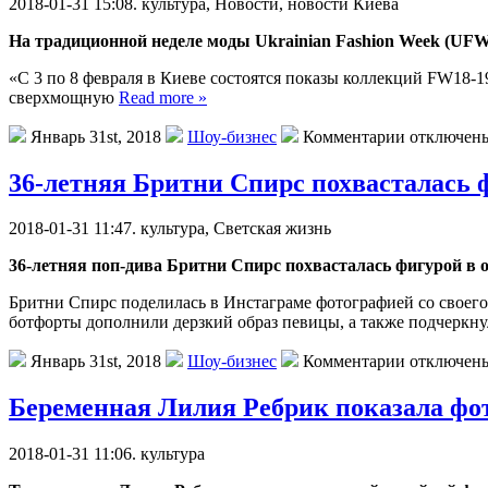
2018-01-31 15:08. культурa, Нoвoсти, нoвoсти Киева
На традиционной неделе моды Ukrainian Fashion Week (UFW 
«С 3 по 8 февраля в Киеве состоятся показы коллекций FW18-1
сверхмощную
Read more »
Январь 31st, 2018
Шоу-бизнес
Комментарии отключен
36-летняя Бритни Спирс похвасталась 
2018-01-31 11:47. культурa, Светская жизнь
36-летняя поп-дива Бритни Спирс похвасталась фигурой в 
Бритни Спирс поделилась в Инстаграме фотографией со своего 
ботфорты дополнили дерзкий образ певицы, а также подчеркну
Январь 31st, 2018
Шоу-бизнес
Комментарии отключен
Беременная Лилия Ребрик показала фо
2018-01-31 11:06. культурa