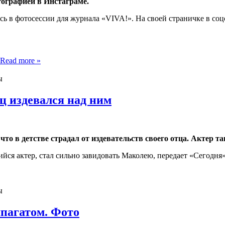
ографией в Инстаграме.
сь в фотосессии для журнала «VIVA!». На своей страничке в соц
Read more »
ы
ц издевался над ним
о в детстве страдал от издевательств своего отца. Актер так
йся актер, стал сильно завидовать Маколею, передает «Сегодня»
ы
пагатом. Фото