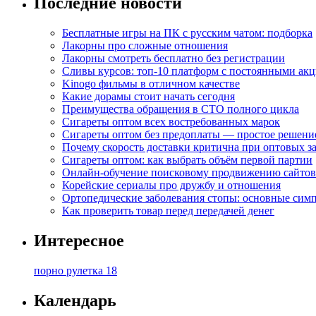
Последние новости
Бесплатные игры на ПК с русским чатом: подборка
Лакорны про сложные отношения
Лакорны смотреть бесплатно без регистрации
Сливы курсов: топ-10 платформ с постоянными ак
Kinogo фильмы в отличном качестве
Какие дорамы стоит начать сегодня
Преимущества обращения в СТО полного цикла
Сигареты оптом всех востребованных марок
Сигареты оптом без предоплаты — простое решени
Почему скорость доставки критична при оптовых за
Сигареты оптом: как выбрать объём первой партии
Онлайн-обучение поисковому продвижению сайтов
Корейские сериалы про дружбу и отношения
Ортопедические заболевания стопы: основные сим
Как проверить товар перед передачей денег
Интересное
порно рулетка 18
Календарь