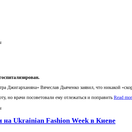
ы
госпитализирован.
а Джигарханяна» Вячеслав Дьяченко заявил, что никакой «скор
боту, но врачи посоветовали ему отлежаться и поправить
Read mor
ы
 на Ukrainian Fashion Week в Киеве