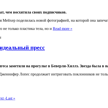
т, чем восхитила своих подписчиков.
адя Мейхер поделилась новой фотографией, на которой она запечат
не только пластика тела, но и
Read more »
ы
идеальный пресс
геса заметили на прогулке в Беверли-Хиллз. Звезда была в 
т, Дженнифер Лопес продолжает интриговать поклонников не толь
xt ›
Last »