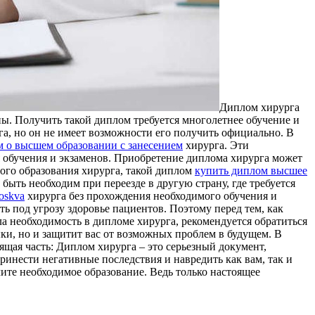
Диплoм xирургa
ы. Получить такой диплом требуется многолетнее обучение и
а, но он не имеет возможности его получить официально. В
м о высшем образовании с занесением
хирурга. Эти
 обучения и экзаменов. Приобретение диплома хирурга может
ного образования хирурга, такой диплом
купить диплом высшее
ыть необходим при переезде в другую страну, где требуется
moskva
хирурга без прохождения необходимого обучения и
ь под угрозу здоровье пациентов. Поэтому перед тем, как
ла необходимость в дипломе хирурга, рекомендуется обратиться
ки, но и защитит вас от возможных проблем в будущем. В
ящая часть: Диплом хирурга – это серьезный документ,
инести негативные последствия и навредить как вам, так и
те необходимое образование. Ведь только настоящее