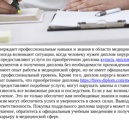
верждает профессиональные навыки и знания в области медицин
ногда возникают ситуации, когда человеку нужен диплом хирург
ые предоставляют услуги по приобретению диплома
купить дипло
кументов и получении диплома без необходимости прохождения
 имеет опыт работы в медицинской сфере, но не имеет официаль
профессиональный уровень. Кроме того, диплом хирурга может б
тоит помнить, что приобретение диплома
https://frees-diplom.com/
предоставляют подобные услуги, могут нарушать законы и ставит
звесить все возможные риски и последствия. Если у вас возник
ение. Это не только обеспечит вам необходимые знания и навы
изм могут обеспечить успех и уверенность в своих силах. Вывод
ветственность. Покупка поддельного диплома хирурга может пр
шение, обратитесь к официальным учебным заведениям и получи
карьеру в медицинской сфере.