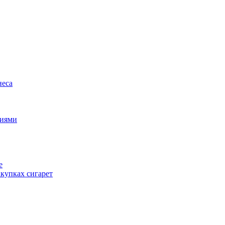
неса
циями
е
купках сигарет