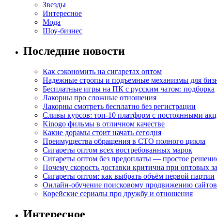
Звезды
Интересное
Мода
Шоу-бизнес
Последние новости
Как сэкономить на сигаретах оптом
Надежные стропы и подъемные механизмы для биз
Бесплатные игры на ПК с русским чатом: подборка
Лакорны про сложные отношения
Лакорны смотреть бесплатно без регистрации
Сливы курсов: топ-10 платформ с постоянными ак
Kinogo фильмы в отличном качестве
Какие дорамы стоит начать сегодня
Преимущества обращения в СТО полного цикла
Сигареты оптом всех востребованных марок
Сигареты оптом без предоплаты — простое решени
Почему скорость доставки критична при оптовых за
Сигареты оптом: как выбрать объём первой партии
Онлайн-обучение поисковому продвижению сайтов
Корейские сериалы про дружбу и отношения
Интересное