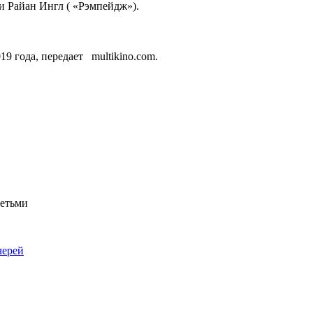
 и Райан Ингл ( «Рэмпейдж»).
9 года, передает multikino.com.
детьми
черей