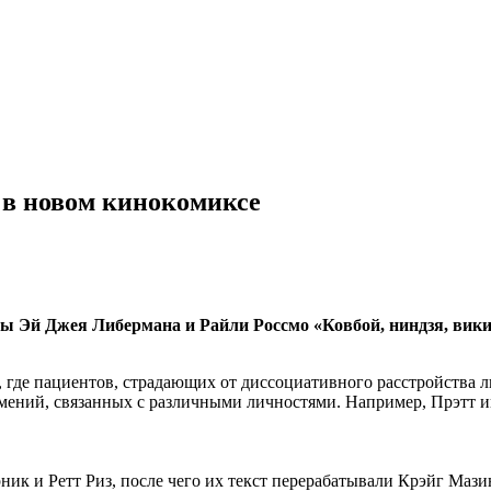
 в новом кинокомиксе
ы Эй Джея Либермана и Райли Россмо «Ковбой, ниндзя, вик
 где пациентов, страдающих от диссоциативного
расстройства 
ений, связанных с различными личностями. Например, Прэтт иг
к и Ретт Риз, после чего их текст перерабатывали Крэйг Мазин