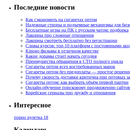
Последние новости
Как сэкономить на сигаретах оптом
Надежные стропы и подъемные механизмы для биз
Бесплатные игры на ПК с русским чатом: подборка
Лакорны про сложные отношения
Лакорны смотреть бесплатно без регистрации
Сливы курсов: топ-10 платформ с постоянными ак
Kinogo фильмы в отличном качестве
Какие дорамы стоит начать сегодня
Преимущества обращения в СТО полного цикла
Сигареты оптом всех востребованных марок
Сигареты оптом без предоплаты — простое решени
Почему скорость доставки критична при оптовых за
Сигареты оптом: как выбрать объём первой партии
Онлайн-обучение поисковому продвижению сайтов
Корейские сериалы про дружбу и отношения
Интересное
порно рулетка 18
Календарь