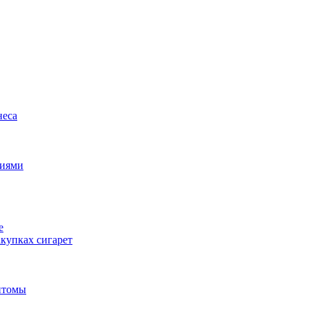
неса
циями
е
купках сигарет
птомы