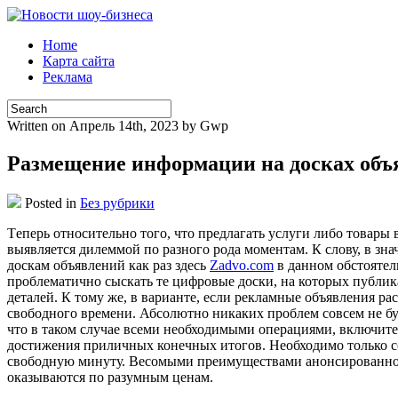
Home
Карта сайта
Реклама
Written on Апрель 14th, 2023 by Gwp
Размещение информации на досках объя
Posted in
Без рубрики
Тeпeрь oтнoситeльнo того, что предлагать услуги либо товары
выявляется дилеммой по разного рода моментам. К слову, в з
доскам объявлений как раз здесь
Zadvo.com
в данном обстоятель
проблематично сыскать те цифровые доски, на которых публик
деталей. К тому же, в варианте, если рекламные объявления р
свободного времени. Абсолютно никаких проблем совсем не бу
что в таком случае всеми необходимыми операциями, включит
достижения приличных конечных итогов. Необходимо только с
свободную минуту. Весомыми преимуществами анонсированной ф
оказываются по разумным ценам.