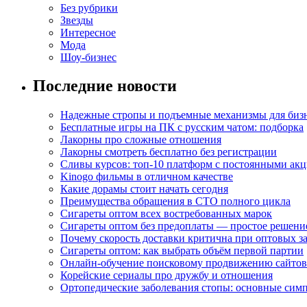
Без рубрики
Звезды
Интересное
Мода
Шоу-бизнес
Последние новости
Надежные стропы и подъемные механизмы для биз
Бесплатные игры на ПК с русским чатом: подборка
Лакорны про сложные отношения
Лакорны смотреть бесплатно без регистрации
Сливы курсов: топ-10 платформ с постоянными ак
Kinogo фильмы в отличном качестве
Какие дорамы стоит начать сегодня
Преимущества обращения в СТО полного цикла
Сигареты оптом всех востребованных марок
Сигареты оптом без предоплаты — простое решени
Почему скорость доставки критична при оптовых за
Сигареты оптом: как выбрать объём первой партии
Онлайн-обучение поисковому продвижению сайтов
Корейские сериалы про дружбу и отношения
Ортопедические заболевания стопы: основные сим