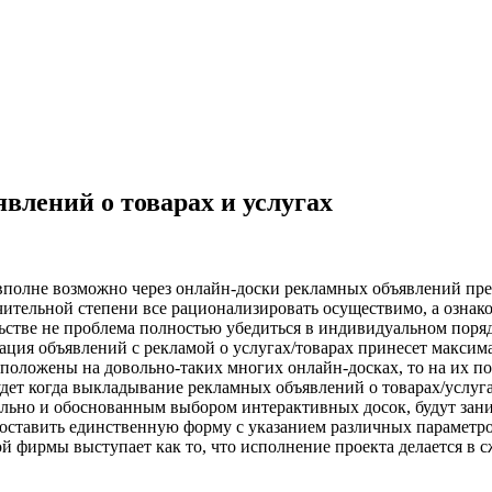
влений о товарах и услугах
 вполне возможно через онлайн-доски рекламных объявлений пре
начительной степени все рационализировать осуществимо, а озн
стве не проблема полностью убедиться в индивидуальном порядке
ация объявлений с рекламой о услугах/товарах принесет максим
асположены на довольно-таких многих онлайн-досках, то на их п
дет когда выкладывание рекламных объявлений о товарах/услуга
ельно и обоснованным выбором интерактивных досок, будут зан
оставить единственную форму с указанием различных параметро
ирмы выступает как то, что исполнение проекта делается в сжа