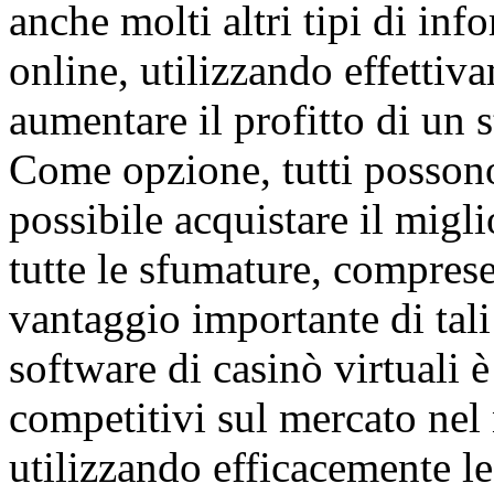
anche molti altri tipi di in
online, utilizzando effettiva
aumentare il profitto di un 
Come opzione, tutti posson
possibile acquistare il migl
tutte le sfumature, comprese
vantaggio importante di tali 
software di casinò virtuali è
competitivi sul mercato nel
utilizzando efficacemente le