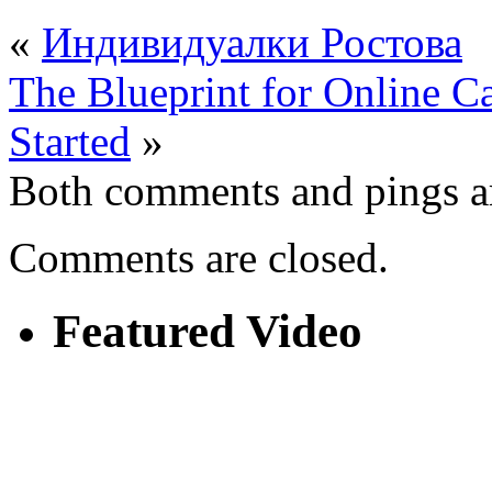
«
Индивидуалки Ростова
The Blueprint for Online C
Started
»
Both comments and pings ar
Comments are closed.
Featured Video