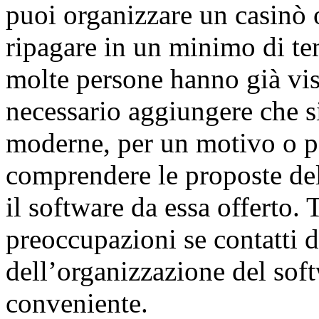
puoi organizzare un casinò 
ripagare in un minimo di te
molte persone hanno già vis
necessario aggiungere che s
moderne, per un motivo o pe
comprendere le proposte del
il software da essa offerto. 
preoccupazioni se contatti d
dell’organizzazione del sof
conveniente.