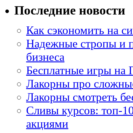
Последние новости
Как сэкономить на си
Надежные стропы и 
бизнеса
Бесплатные игры на 
Лакорны про сложны
Лакорны смотреть бе
Сливы курсов: топ-1
акциями