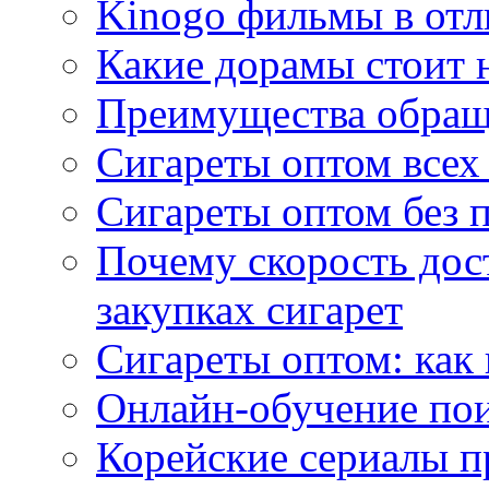
Kinogo фильмы в отл
Какие дорамы стоит н
Преимущества обращ
Сигареты оптом всех
Сигареты оптом без 
Почему скорость дос
закупках сигарет
Сигареты оптом: как
Онлайн-обучение по
Корейские сериалы п