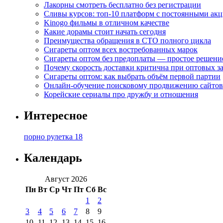
Лакорны смотреть бесплатно без регистрации
Сливы курсов: топ-10 платформ с постоянными ак
Kinogo фильмы в отличном качестве
Какие дорамы стоит начать сегодня
Преимущества обращения в СТО полного цикла
Сигареты оптом всех востребованных марок
Сигареты оптом без предоплаты — простое решени
Почему скорость доставки критична при оптовых за
Сигареты оптом: как выбрать объём первой партии
Онлайн-обучение поисковому продвижению сайтов
Корейские сериалы про дружбу и отношения
Интересное
порно рулетка 18
Календарь
Август 2026
Пн
Вт
Ср
Чт
Пт
Сб
Вс
1
2
3
4
5
6
7
8
9
10
11
12
13
14
15
16