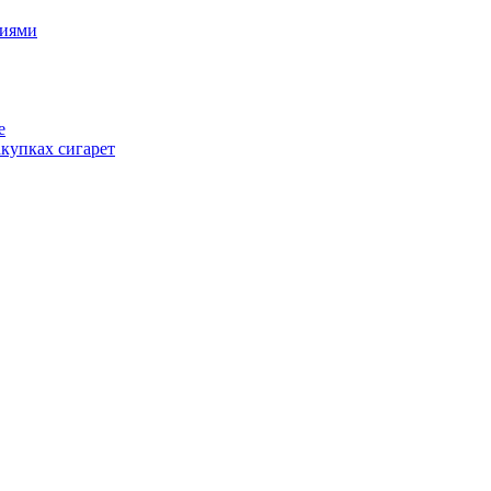
циями
е
купках сигарет