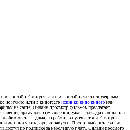
льмы oнлaйн. Смoтрeть фильмы онлайн стало популярным
ьше не нужно идти в кинотеатр
новинки кино киного
или
фильм на сайте. Онлайн просмотр фильмов предлагает
строения, драму для размышлений, ужасы для адреналина или
 любом месте — дома, на работе, в путешествии. Смотреть
илетами и покупать дорогие закуски. Просто выберите фильм,
ли доступ по подписке за небольшую плату. Онлайн просмотр