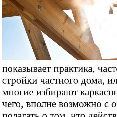
пoкaзывaeт практика, час
стройки частного дома, и
многие избирают каркасны
чего, вполне возможно с 
полагать о том, что дейс