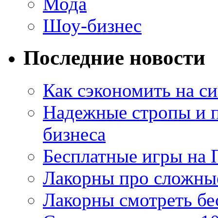
Мода
Шоу-бизнес
Последние новости
Как сэкономить на си
Надежные стропы и 
бизнеса
Бесплатные игры на 
Лакорны про сложны
Лакорны смотреть бе