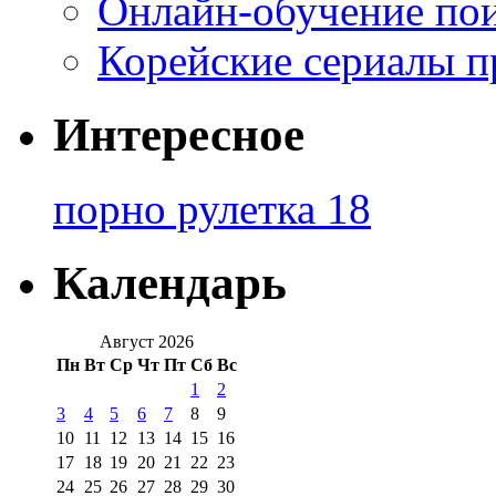
Онлайн-обучение по
Корейские сериалы п
Интересное
порно рулетка 18
Календарь
Август 2026
Пн
Вт
Ср
Чт
Пт
Сб
Вс
1
2
3
4
5
6
7
8
9
10
11
12
13
14
15
16
17
18
19
20
21
22
23
24
25
26
27
28
29
30