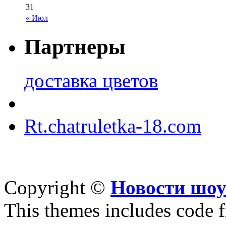
31
« Июл
Партнеры
доставка цветов
Rt.chatruletka-18.com
Copyright ©
Новости шоу
This themes includes code