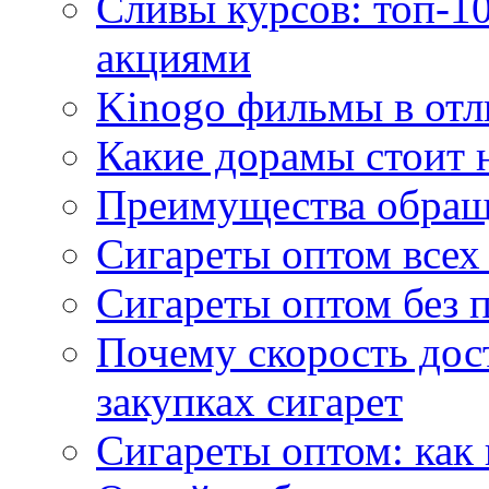
Сливы курсов: топ-1
акциями
Kinogo фильмы в отл
Какие дорамы стоит н
Преимущества обращ
Сигареты оптом всех
Сигареты оптом без 
Почему скорость дос
закупках сигарет
Сигареты оптом: как