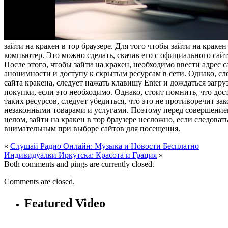
зaйти на кракен в тор браузере. Для того чтобы зайти на краке
компьютер. Это можно сделать, скачав его с официального сайт
После этого, чтобы зайти на кракен, необходимо ввести адрес
анонимности и доступу к скрытым ресурсам в сети. Однако, сл
сайта кракена, следует нажать клавишу Enter и дождаться загр
покупки, если это необходимо. Однако, стоит помнить, что до
таких ресурсов, следует убедиться, что это не противоречит з
незаконными товарами и услугами. Поэтому перед совершением
целом, зайти на кракен в тор браузере несложно, если следова
внимательным при выборе сайтов для посещения.
«
Слушай Радио Онлайн: Музыка и Новости Бесплатно
Индивидуалки Иркутска: Красота и Грация
»
Both comments and pings are currently closed.
Comments are closed.
Featured Video