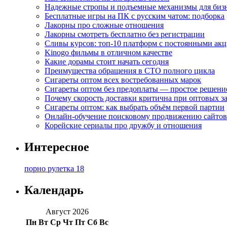
Надежные стропы и подъемные механизмы для биз
Бесплатные игры на ПК с русским чатом: подборка
Лакорны про сложные отношения
Лакорны смотреть бесплатно без регистрации
Сливы курсов: топ-10 платформ с постоянными ак
Kinogo фильмы в отличном качестве
Какие дорамы стоит начать сегодня
Преимущества обращения в СТО полного цикла
Сигареты оптом всех востребованных марок
Сигареты оптом без предоплаты — простое решени
Почему скорость доставки критична при оптовых за
Сигареты оптом: как выбрать объём первой партии
Онлайн-обучение поисковому продвижению сайтов
Корейские сериалы про дружбу и отношения
Интересное
порно рулетка 18
Календарь
Август 2026
Пн
Вт
Ср
Чт
Пт
Сб
Вс