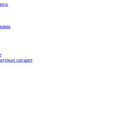
неса
циями
е
купках сигарет