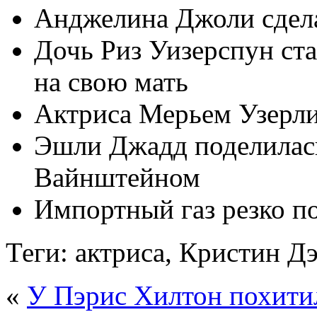
Анджелина Джоли сдела
Дочь Риз Уизерспун ст
на свою мать
Актриса Мерьем Узерли
Эшли Джадд поделилас
Вайнштейном
Импортный газ резко п
Теги: актриса, Кристин Дэ
«
У Пэрис Хилтон похити