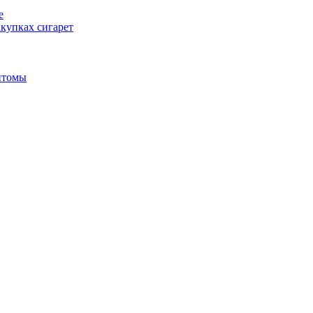
е
купках сигарет
птомы