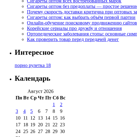
Сигареты оптом всех востребованных марок
Сигареты оптом без предоплаты — простое решени
Почему скорость доставки критична при оптовых за
Сигареты оптом: как выбрать объём первой партии
Онлайн-обучение поисковому продвижению сайтов
Корейские сериалы про дружбу и отношения
Ортопедические заболевания стопы: основные сим
Как проверить товар перед передачей денег
Интересное
порно рулетка 18
Календарь
Август 2026
Пн
Вт
Ср
Чт
Пт
Сб
Вс
1
2
3
4
5
6
7
8
9
10
11
12
13
14
15
16
17
18
19
20
21
22
23
24
25
26
27
28
29
30