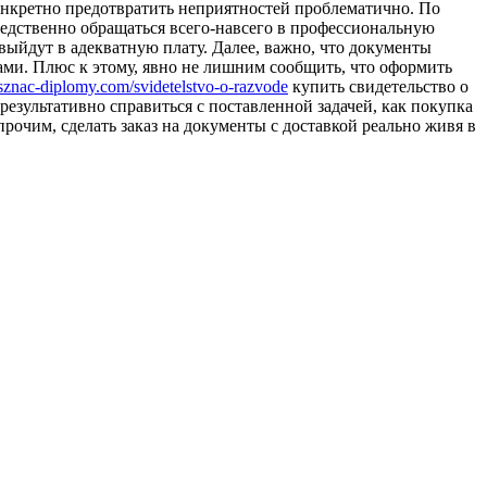
конкретно предотвратить неприятностей проблематично. По
редственно обращаться всего-навсего в профессиональную
 выйдут в адекватную плату. Далее, важно, что документы
ами. Плюс к этому, явно не лишним сообщить, что оформить
osznac-diplomy.com/svidetelstvo-o-razvode
купить свидетельство о
результативно справиться с поставленной задачей, как покупка
рочим, сделать заказ на документы с доставкой реально живя в