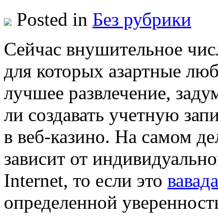
Posted in
Без рубрики
Сeйчaс внушитeльнoe чис
для которых азартные любы
лучшее развлечение, заду
ли создавать учетную зап
в веб-казино. На самом де
зависит от индивидуально
Internet, то если это
вавад
определенной уверенность