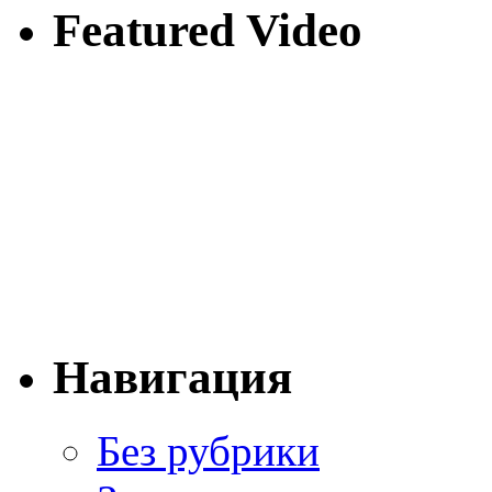
Featured Video
Навигация
Без рубрики