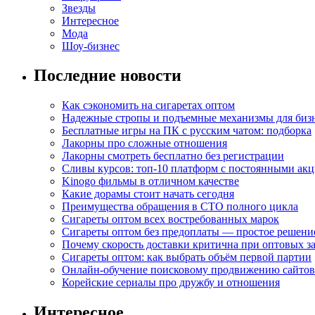
Звезды
Интересное
Мода
Шоу-бизнес
Последние новости
Как сэкономить на сигаретах оптом
Надежные стропы и подъемные механизмы для биз
Бесплатные игры на ПК с русским чатом: подборка
Лакорны про сложные отношения
Лакорны смотреть бесплатно без регистрации
Сливы курсов: топ-10 платформ с постоянными ак
Kinogo фильмы в отличном качестве
Какие дорамы стоит начать сегодня
Преимущества обращения в СТО полного цикла
Сигареты оптом всех востребованных марок
Сигареты оптом без предоплаты — простое решени
Почему скорость доставки критична при оптовых за
Сигареты оптом: как выбрать объём первой партии
Онлайн-обучение поисковому продвижению сайтов
Корейские сериалы про дружбу и отношения
Интересное