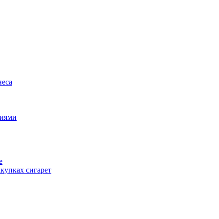
неса
циями
е
купках сигарет