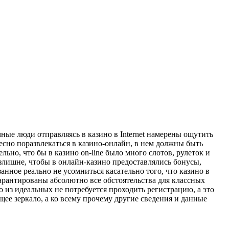
чные люди отправляясь в казино в Internet намерены ощутить
десно поразвлекаться в казино-онлайн, в нем должны быть
но, что бы в казино on-line было много слотов, рулеток и
излишне, чтобы в онлайн-казино предоставлялись бонусы,
нное реально не усомниться касательно того, что казино в
 гарантированы абсолютно все обстоятельства для классных
о из идеальных не потребуется проходить регистрацию, а это
щее зеркало, а ко всему прочему другие сведения и данные