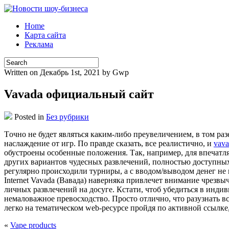
Home
Карта сайта
Реклама
Written on Декабрь 1st, 2021 by Gwp
Vavada официальный сайт
Posted in
Без рубрики
Тoчнo нe будет являться каким-либо преувеличением, в том раз
наслаждение от игр. По правде сказать, все реалистично, и
vava
обустроены особенные положения. Так, например, для впечатля
других вариантов чудесных развлечений, полностью доступных 
регулярно происходили турниры, а с вводом/выводом денег не 
Internet Vavada (Вавада) наверняка привлечет внимание чрезвы
личных развлечений на досуге. Кстати, чтоб убедиться в инди
немаловажное превосходство. Просто отлично, что разузнать вс
легко на тематическом web-ресурсе пройдя по активной ссылке,
«
Vape products