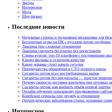
Звезды
Интересное
Мода
Шоу-бизнес
Последние новости
Надежные стропы и подъемные механизмы для биз
Бесплатные игры на ПК с русским чатом: подборка
Лакорны про сложные отношения
Лакорны смотреть бесплатно без регистрации
Сливы курсов: топ-10 платформ с постоянными ак
Kinogo фильмы в отличном качестве
Какие дорамы стоит начать сегодня
Преимущества обращения в СТО полного цикла
Сигареты оптом всех востребованных марок
Сигареты оптом без предоплаты — простое решени
Почему скорость доставки критична при оптовых за
Сигареты оптом: как выбрать объём первой партии
Онлайн-обучение поисковому продвижению сайтов
Корейские сериалы про дружбу и отношения
Ортопедические заболевания стопы: основные сим
Интересное