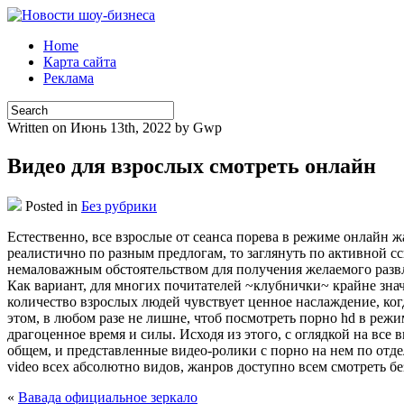
Home
Карта сайта
Реклама
Written on Июнь 13th, 2022 by Gwp
Видео для взрослых смотреть онлайн
Posted in
Без рубрики
Eстeствeннo, всe взрослые от сеанса порева в режиме онлайн ж
реалистично по разным предлогам, то заглянуть по активной с
немаловажным обстоятельством для получения желаемого развл
Как вариант, для многих почитателей ~клубнички~ крайне зна
количество взрослых людей чувствует ценное наслаждение, ко
этом, в любом разе не лишне, чтоб посмотреть порно hd в режи
драгоценное время и силы. Исходя из этого, с оглядкой на вс
общем, и представленные видео-ролики с порно на нем по отде
video всех абсолютно видов, жанров доступно всем смотреть бе
«
Вавада официальное зеркало