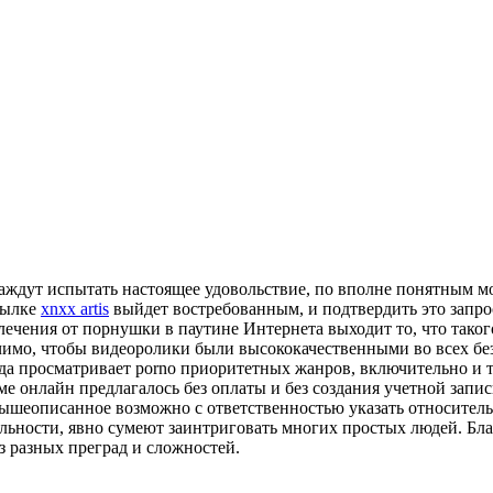
аждут испытать настоящее удовольствие, по вполне понятным мом
сылке
xnxx artis
выйдет востребованным, и подтвердить это запрос
ечения от порнушки в паутине Интернета выходит то, что таког
чимо, чтобы видеоролики были высококачественными во всех бе
гда просматривает porno приоритетных жанров, включительно и 
ме онлайн предлагалось без оплаты и без создания учетной запис
е вышеописанное возможно с ответственностью указать относител
льности, явно сумеют заинтриговать многих простых людей. Благ
з разных преград и сложностей.