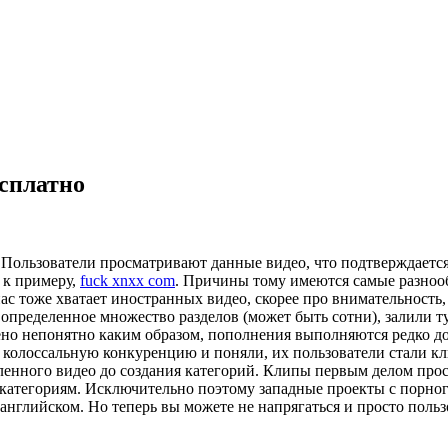
есплатно
 Пользователи просматривают данные видео, что подтверждаетс
 к примеру,
fuck xnxx com
. Причины тому имеются самые разнооб
нас тоже хватает иностранных видео, скорее про внимательность
определенное множество разделов (может быть сотни), залили 
но непонятно каким образом, пополнения выполняются редко до
 колоссальную конкуренцию и поняли, их пользователи стали к
еленного видео до создания категорий. Клипы первым делом пр
 категориям. Исключительно поэтому западные проекты с порно
английском. Но теперь вы можете не напрягаться и просто поль