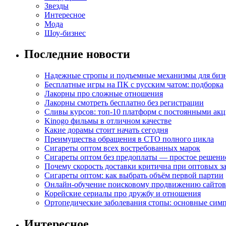
Звезды
Интересное
Мода
Шоу-бизнес
Последние новости
Надежные стропы и подъемные механизмы для биз
Бесплатные игры на ПК с русским чатом: подборка
Лакорны про сложные отношения
Лакорны смотреть бесплатно без регистрации
Сливы курсов: топ-10 платформ с постоянными ак
Kinogo фильмы в отличном качестве
Какие дорамы стоит начать сегодня
Преимущества обращения в СТО полного цикла
Сигареты оптом всех востребованных марок
Сигареты оптом без предоплаты — простое решени
Почему скорость доставки критична при оптовых за
Сигареты оптом: как выбрать объём первой партии
Онлайн-обучение поисковому продвижению сайтов
Корейские сериалы про дружбу и отношения
Ортопедические заболевания стопы: основные сим
Интересное