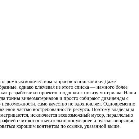
я огромным количеством запросов в поисковике. Даже
разные, однако ключевая из этого списка — намного более
, как разработчики проектов подошли к показу материала. Наши
туда тонны видеоматериалов и просто собирают дивиденды с
 невозможности, само качество не вдохновляет. Одновременно
лючевой частью востребованности ресурса. Поэтому владельцы
осматриваются, исключается всевозможный мусор, параллельно
графией считаются значительно популярнее и русскоговорящие
зоваться хорошим контентом по ссылке, указанной выше.