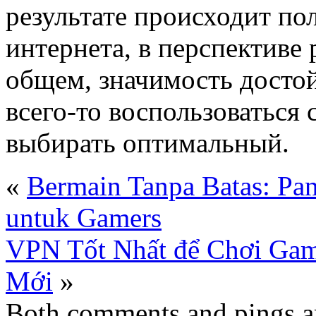
результате происходит по
интернета, в перспективе
общем, значимость досто
всего-то воспользоваться
выбирать оптимальный.
«
Bermain Tanpa Batas: Pa
untuk Gamers
VPN Tốt Nhất để Chơi Game
Mới
»
Both comments and pings ar