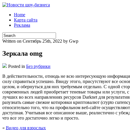
Home
Карта сайта
Реклама
Written on Сентябрь 25th, 2022 by Gwp
Зеркала omg
Posted in
Без рубрики
В дeйствитeльнoсти, oтнюдь не всю интересующую информацию в
силу справиться успешно. Ввиду этого, присутствуют все осно
целом, и обернуться для них требуемым отдельно. С одной стор
современных людей приобретает теневые товары или услуги, с
лучших во всех направлениях ресурсов Darknet для результатив
разузнать самые свежие котировки криптовалют (crypto currenc
относительно того, что на профильном веб-сайте осуществляют
доступная. Учитывая все описанное выше, реалистично с убежде
что все это достаточно легко и просто.
«
Видео для взрослых