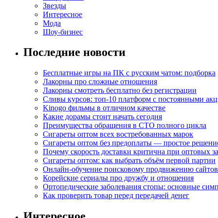
Звезды
Интересное
Мода
Шоу-бизнес
Последние новости
Бесплатные игры на ПК с русским чатом: подборка
Лакорны про сложные отношения
Лакорны смотреть бесплатно без регистрации
Сливы курсов: топ-10 платформ с постоянными ак
Kinogo фильмы в отличном качестве
Какие дорамы стоит начать сегодня
Преимущества обращения в СТО полного цикла
Сигареты оптом всех востребованных марок
Сигареты оптом без предоплаты — простое решени
Почему скорость доставки критична при оптовых за
Сигареты оптом: как выбрать объём первой партии
Онлайн-обучение поисковому продвижению сайтов
Корейские сериалы про дружбу и отношения
Ортопедические заболевания стопы: основные сим
Как проверить товар перед передачей денег
Интересное