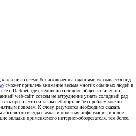
 как и не со всеми без исключения заданиями оказывается под
pw/
сможет привлечь внимание весьма многих обычных людей в
все о Darknet, где ежедневно солидное общее количество
нный web-сайт, совсем не затруднение узнать солидный ряд
азать про то, что на таком веб-портале без проблем можно
онятным поводам. К слову, разумеется необходимо сказать
ем абсолютно всегда свежая и полезная информация, вполне
чшие вкладки применяемого интернет-обозревателя, тем более,