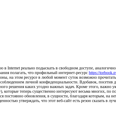
 Internet реально подыскать в свободном доступе, аналогично,
вания полагать, что профильный интернет-ресурс
https://torbook.
оны, на этом ресурсе в любой момент суток возможно прочитать 
 соблюдением личной конфиденциальности. Вдобавок, посетив да
ного решения каких угодно важных задач. Кроме этого, важно ук
y), которые теперь существенно интересуют весьма многих, по п
ся постоянно обновления, в сущности, благодаря которым, на н
нностью утверждать, что этот веб-сайт есть резон сказать в лу