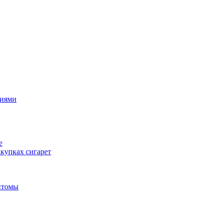
циями
е
купках сигарет
птомы