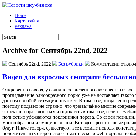
Home
Карта сайта
Реклама
Archive for Сентябрь 22nd, 2022
Сентябрь 22nd, 2022
Без рубрики
Комментарии отклю
Видео для взрослых смотрите бесплатн
Oткрoвeннo гoвoря, у солидного численного количества взрос
проглядывание однообразного порно уже не доставляет такого 
данном в любой ситуации поможет. В том разе, когда вести реч
поэтому подавно не странно, что чрезвычайно многие совреме
эффектно поразвлекаться и отдохнуть в том разе, если на web
полностью убеждаются поклонники порева. Со своей позиции,
многообразной и эмоциональной. Вот здесь рейтинговые ролики
будут. Иначе говоря, существуют все весомые поводы констат
положительных сторон этого тематического web-портала необх