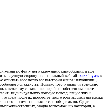
ой жизни по факту нет надлежащего разнообразия, а еще
нить в лучшую сторону, и специальный веб-сайт
xnxx big ass
в
егко отыскать абсолютно все категории жанра ~клубнички~,
 особенного блаженства. Помимо того, навряд ли возможно
етно, к немалому сожалению, порой на собственном опыте
оставить индивидуальную половую повседневную жизнь
 что сразу после их просмотра такого рода задумки наверняка
ки на нем, несомненно выявятся необходимыми. Среди
 высококачественных, заодно всевозможных категорий, а