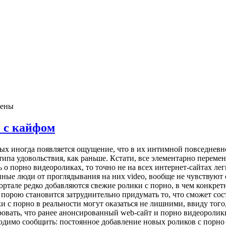
чены
о с кайфом
лых иногда появляется ощущение, что в их интимной повседневн
типа удовольствия, как раньше. Кстати, все элементарно переме
ь о порно видеороликах, то точно не на всех интернет-сайтах л
нные люди от проглядывания на них video, вообще не чувствуют
-портале редко добавляются свежие ролики с порно, в чем конкр
 порою становится затруднительно придумать то, что сможет с
 с порно в реальности могут оказаться не лишними, ввиду того,
ировать, что ранее анонсированный web-сайт и порно видеороли
одимо сообщить: постоянное добавление новых роликов с порно