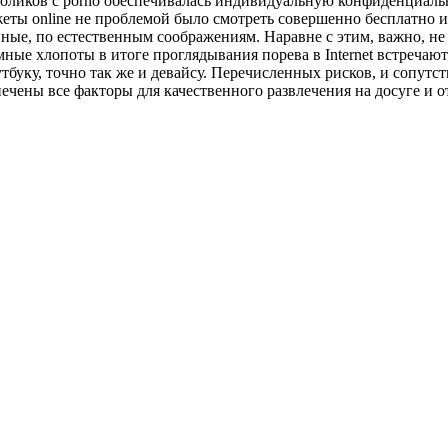
оликов с porno обеспечивалась индивидуальную конфиденциально
жеты online не проблемой было смотреть совершенно бесплатно и
нные, по естественным соображениям. Наравне с этим, важно, не
ные хлопоты в итоге проглядывания порева в Internet встречают
тбуку, точно так же и девайсу. Перечисленных рисков, и сопутс
чены все факторы для качественного развлечения на досуге и о