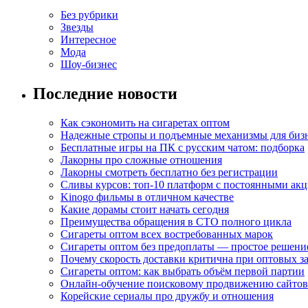
Без рубрики
Звезды
Интересное
Мода
Шоу-бизнес
Последние новости
Как сэкономить на сигаретах оптом
Надежные стропы и подъемные механизмы для биз
Бесплатные игры на ПК с русским чатом: подборка
Лакорны про сложные отношения
Лакорны смотреть бесплатно без регистрации
Сливы курсов: топ-10 платформ с постоянными ак
Kinogo фильмы в отличном качестве
Какие дорамы стоит начать сегодня
Преимущества обращения в СТО полного цикла
Сигареты оптом всех востребованных марок
Сигареты оптом без предоплаты — простое решени
Почему скорость доставки критична при оптовых за
Сигареты оптом: как выбрать объём первой партии
Онлайн-обучение поисковому продвижению сайтов
Корейские сериалы про дружбу и отношения