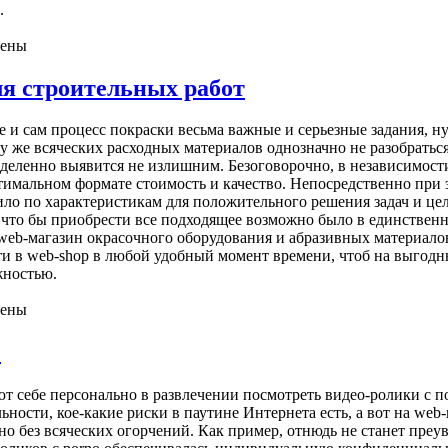
.
чены
ля строительных работ
 и сам процесс покраски весьма важные и серьезные задания, ну
у же всяческих расходных материалов однозначно не разобраться
деленно выявится не излишним. Безоговорочно, в независимости
оптимальном формате стоимость и качество. Непосредственно при
дило по характеристикам для положительного решения задач и ц
что бы приобрести все подходящее возможно было в единственно
eb-магазин окрасочного оборудования и абразивных материалов
и в web-shop в любой удобный момент времени, чтоб на выгодн
жностью.
чены
е
 себе персонально в развлечении посмотреть видео-ролики с по
ности, кое-какие риски в паутине Интернета есть, а вот на web
но без всяческих огорчений. Как пример, отнюдь не станет преув