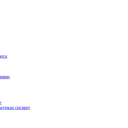
неса
циями
е
купках сигарет