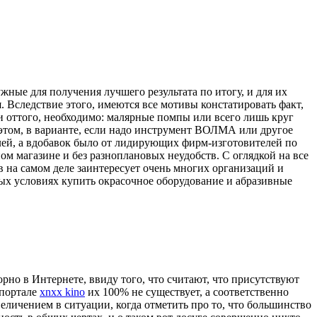
жные для получения лучшего результата по итогу, и для их
. Вследствие этого, имеются все мотивы констатировать факт,
 оттого, необходимо: малярные помпы или всего лишь круг
 этом, в варианте, если надо инструмент ВОЛМА или другое
елей, а вдобавок было от лидирующих фирм-изготовителей по
м магазине и без разноплановых неудобств. С оглядкой на все
 на самом деле заинтересует очень многих организаций и
ых условиях купить окрасочное оборудование и абразивные
рно в Интернете, ввиду того, что считают, что присутствуют
-портале
xnxx kino
их 100% не существует, а соответственно
еличением в ситуации, когда отметить про то, что большинство