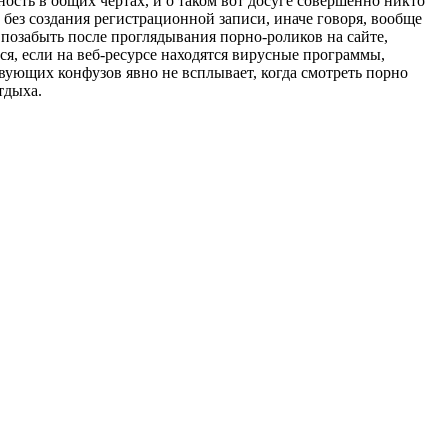
сть в общих чертах, и о таком вот досуге совершенно никто
 без создания регистрационной записи, иначе говоря, вообще
 позабыть после проглядывания порно-роликов на сайте,
ся, если на веб-ресурсе находятся вирусные программы,
твующих конфузов явно не всплывает, когда смотреть порно
тдыха.