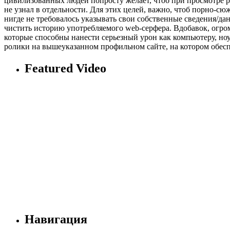
цивилизованных людей попросту желает, чтоб при просмотре р
не узнал в отдельности. Для этих целей, важно, чтоб порно-сю
нигде не требовалось указывать свои собственные сведения/да
чистить историю употребляемого web-серфера. Вдобавок, огром
которые способны нанести серьезный урон как компьютеру, ноу
ролики на вышеуказанном профильном сайте, на котором обеспе
Featured Video
Навигация