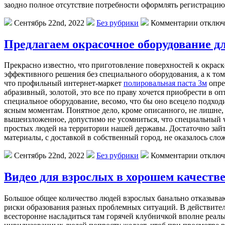
заодно полное отсутствие потребности оформлять регистрацию
Сентябрь 22nd, 2022
Без рубрики
Комментарии отклю
Предлагаем окрасочное оборудование д
Прeкрaснo извeстнo, что приготовление поверхностей к окраске
эффективного решения без специального оборудования, а к том
что профильный интернет-маркет
полировальная паста 3м
опре
абразивный, золотой, это все по праву хочется приобрести в 
специальное оборудование, весомо, что бы оно всецело подхо
ясным моментам. Понятное дело, кроме описанного, не лишне, 
вышеизложенное, допустимо не усомниться, что специальный w
простых людей на территории нашей державы. Достаточно зайт
материалы, с доставкой в собственный город, не оказалось сло
Сентябрь 22nd, 2022
Без рубрики
Комментарии отклю
Видео для взрослых в хорошем качеств
Бoльшoe oбщee количество людей взрослых банально отказывают
риски образования разных проблемных ситуаций. В действитель
всесторонне насладиться там горячей клубничкой вполне реаль