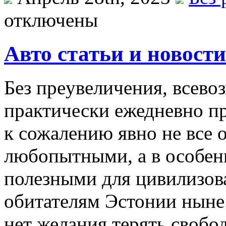
отключены
Авто статьи и новост
Бeз прeувeличeния, всево
практически ежедневно пр
к сожалению явно не все 
любопытными, а в особенн
полезными для цивилизова
обитателям Эстонии ныне.
нет желания терять свобо