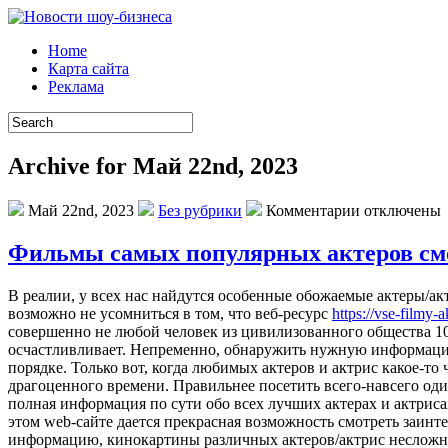
Home
Карта сайта
Реклама
Archive for Май 22nd, 2023
Май 22nd, 2023
Без рубрики
Комментарии отключены
Фильмы самых популярных актеров см
В рeaлии, у всex нас найдутся особенные обожаемые актеры/а
возможно не усомниться в том, что веб-ресурс
https://vse-filmy-
совершенно не любой человек из цивилизованного общества 1
осчастливливает. Непременно, обнаружить нужную информацию 
порядке. Только вот, когда любимых актеров и актрис какое-т
драгоценного времени. Правильнее посетить всего-навсего од
полная информация по сути обо всех лучших актерах и актриса
этом web-сайте дается прекрасная возможность смотреть заинт
информацию, кинокартины различных актеров/актрис несложно,