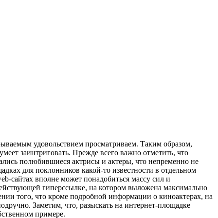
крываемым удовольствием просматриваем. Таким образом,
меет заинтриговать. Прежде всего важно отметить, что
ались полюбившиеся актрисы и актеры, что непременно не
адках для поклонников какой-то известности в отдельном
web-сайтах вполне может понадобиться массу сил и
 действующей гиперссылке, на котором выложена максимально
шении того, что кроме подробной информации о киноактерах, на
подручно. Заметим, что, разыскать на интернет-площадке
бственном примере.