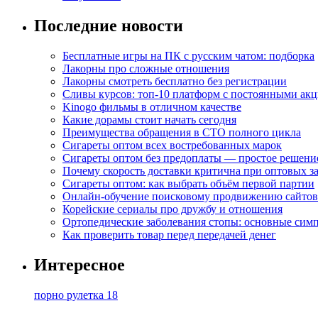
Последние новости
Бесплатные игры на ПК с русским чатом: подборка
Лакорны про сложные отношения
Лакорны смотреть бесплатно без регистрации
Сливы курсов: топ-10 платформ с постоянными ак
Kinogo фильмы в отличном качестве
Какие дорамы стоит начать сегодня
Преимущества обращения в СТО полного цикла
Сигареты оптом всех востребованных марок
Сигареты оптом без предоплаты — простое решени
Почему скорость доставки критична при оптовых за
Сигареты оптом: как выбрать объём первой партии
Онлайн-обучение поисковому продвижению сайтов
Корейские сериалы про дружбу и отношения
Ортопедические заболевания стопы: основные сим
Как проверить товар перед передачей денег
Интересное
порно рулетка 18