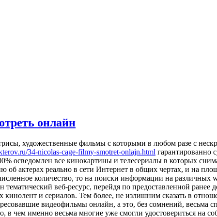
отреть онлайн
ктрисы, художественные фильмы с которыми в любом разе с нес
akterov.ru/34-nicolas-cage-filmy-smotret-onlajn.html
гарантированно су
00% осведомлен все кинокартины и телесериалы в которых сним
об актерах реально в сети Интернет в общих чертах, и на площ
о численное количество, то на поиски информации на различных 
ин тематический веб-ресурс, перейдя по предоставленной ранее
х кинолент и сериалов. Тем более, не излишним сказать в отно
ересовавшие видеофильмы онлайн, а это, без сомнений, весьма с
 в чем именно весьма многие уже смогли удостовериться на со